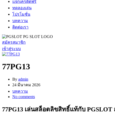
แจกเครดิตฟรี
ทดลองเล่น
โปรโมชั่น
บทความ
ติดต่อเรา
สมัครสมาชิก
เข้าสู่ระบบ
77PG13
By
admin
24 มีนาคม 2026
บทความ
No comments
77PG13 เล่นสล็อตลิขสิทธิ์แท้กับ PGSLOT 