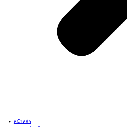
หน้าหลัก