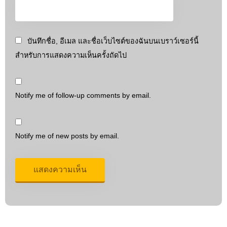
บันทึกชื่อ, อีเมล และชื่อเว็บไซต์ของฉันบนเบราว์เซอร์นี้
สำหรับการแสดงความเห็นครั้งถัดไป
Notify me of follow-up comments by email.
Notify me of new posts by email.