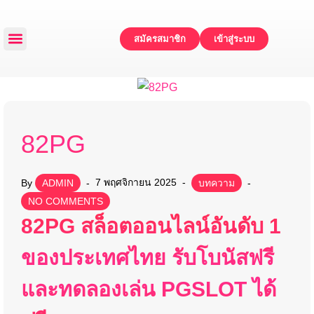
สมัครสมาชิก
เข้าสู่ระบบ
หน้าหลัก
แจกเครดิตฟรี
ทดลองเล่น
โปรโมชั่น
ติดต่อเรา
82PG
7 พฤศจิกายน 2025
By
ADMIN
บทความ
NO COMMENTS
82PG สล็อตออนไลน์อันดับ 1
ของประเทศไทย รับโบนัสฟรี
และทดลองเล่น PGSLOT ได้