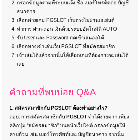
กรอกข้อมูลตามที่ระบบแจ้ง ชื่อ เบอร์โทรติดต่อ บัญชี
ธนาคาร
เลือกค่ายเกม PGSLOT เว็บตรงไม่ผ่านเอเย่นต์
ทำการ ฝาก-ถอน เงินด้วยระบบอัตโนมัติ AUTO
รับ User และ Password กดเข้าเล่นออโต้
เลือกทางเข้าเล่นเว็บ PGSLOT ที่สมัครสมาชิก
เข้าเล่นได้แล้วจากนั้นให้เลือกเกมที่ต้องการจะเล่นได้
เลย
คำถามที่พบบ่อย Q&A
1. สมัครสมาชิกกับ
PGSLOT
ต้องทำอย่างไร?
ตอบ: การสมัครสมาชิกกับ
PGSLOT
ทำได้ง่ายมาก เพียง
คลิกปุ่ม “สมัครสมาชิก” บนหน้าเว็บไซต์ กรอกข้อมูลให้
ครบถ้วน เช่น เบอร์โทรศัพท์และบัญชีธนาคาร จากนั้น