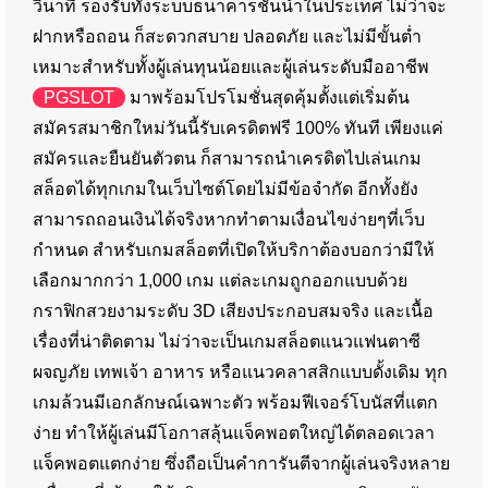
วินาที รองรับทั้งระบบธนาคารชั้นนำในประเทศ ไม่ว่าจะ
ฝากหรือถอน ก็สะดวกสบาย ปลอดภัย และไม่มีขั้นต่ำ
เหมาะสำหรับทั้งผู้เล่นทุนน้อยและผู้เล่นระดับมืออาชีพ
PGSLOT
มาพร้อมโปรโมชั่นสุดคุ้มตั้งแต่เริ่มต้น
สมัครสมาชิกใหม่วันนี้รับเครดิตฟรี 100% ทันที เพียงแค่
สมัครและยืนยันตัวตน ก็สามารถนำเครดิตไปเล่นเกม
สล็อตได้ทุกเกมในเว็บไซต์โดยไม่มีข้อจำกัด อีกทั้งยัง
สามารถถอนเงินได้จริงหากทำตามเงื่อนไขง่ายๆที่เว็บ
กำหนด สำหรับเกมสล็อตที่เปิดให้บริกาต้องบอกว่ามีให้
เลือกมากกว่า 1,000 เกม แต่ละเกมถูกออกแบบด้วย
กราฟิกสวยงามระดับ 3D เสียงประกอบสมจริง และเนื้อ
เรื่องที่น่าติดตาม ไม่ว่าจะเป็นเกมสล็อตแนวแฟนตาซี
ผจญภัย เทพเจ้า อาหาร หรือแนวคลาสสิกแบบดั้งเดิม ทุก
เกมล้วนมีเอกลักษณ์เฉพาะตัว พร้อมฟีเจอร์โบนัสที่แตก
ง่าย ทำให้ผู้เล่นมีโอกาสลุ้นแจ็คพอตใหญ่ได้ตลอดเวลา
แจ็คพอตแตกง่าย ซึ่งถือเป็นคำการันตีจากผู้เล่นจริงหลาย