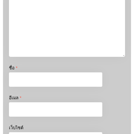
ชื่อ
*
อีเมล
*
เว็บไซต์