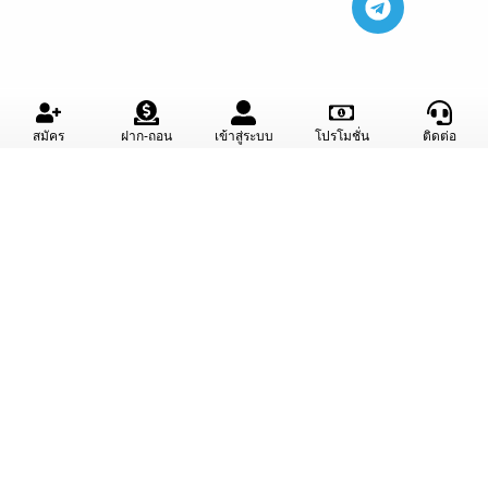
สมัคร
ฝาก-ถอน
เข้าสู่ระบบ
โปรโมชั่น
ติดต่อ