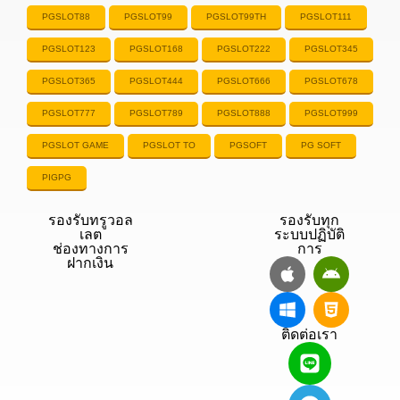
PGSLOT88
PGSLOT99
PGSLOT99TH
PGSLOT111
PGSLOT123
PGSLOT168
PGSLOT222
PGSLOT345
PGSLOT365
PGSLOT444
PGSLOT666
PGSLOT678
PGSLOT777
PGSLOT789
PGSLOT888
PGSLOT999
PGSLOT GAME
PGSLOT TO
PGSOFT
PG SOFT
PIGPG
รองรับทรูวอล
รองรับทุก
เลต
ระบบปฏิบัติ
ช่องทางการ
การ
ฝากเงิน
ติดต่อเรา