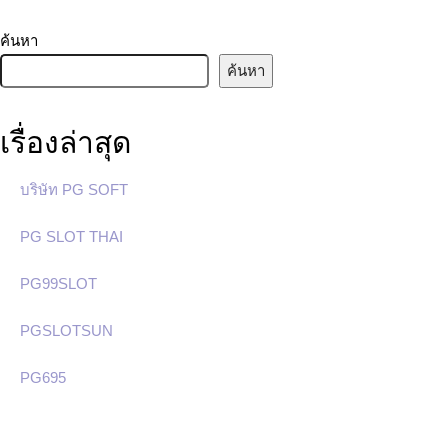
ค้นหา
ค้นหา
เรื่องล่าสุด
บริษัท PG SOFT
PG SLOT THAI
PG99SLOT
PGSLOTSUN
PG695