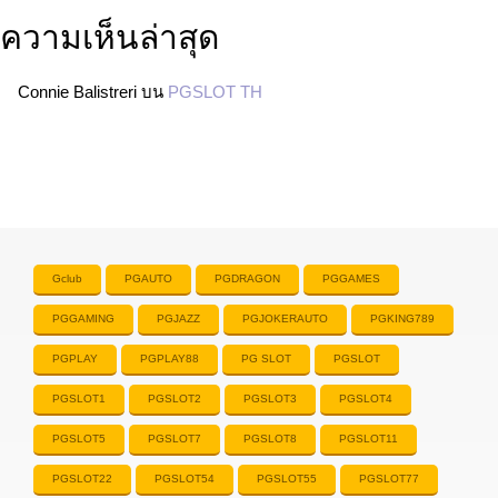
ความเห็นล่าสุด
Connie Balistreri
บน
PGSLOT TH
Gclub
PGAUTO
PGDRAGON
PGGAMES
PGGAMING
PGJAZZ
PGJOKERAUTO
PGKING789
PGPLAY
PGPLAY88
PG SLOT
PGSLOT
PGSLOT1
PGSLOT2
PGSLOT3
PGSLOT4
PGSLOT5
PGSLOT7
PGSLOT8
PGSLOT11
PGSLOT22
PGSLOT54
PGSLOT55
PGSLOT77