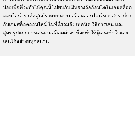
บ่อยเพื่อที่จะทำให้คุณนั้ ไปพบกับเงินรางวัลก้อนโตในเกมสล็อต
ออนไลน์ เราคือศูนย์รวมบทความสล็อตออนไลน์ ข่าวสาร เกี่ยว
กับเกมสล็อตออนไลน์ ในที่นี้รวมถึง เทคนิค วิธีการเล่น และ
สูตร รูปแบบการเล่นเกมสล็อตต่างๆ ที่จะทำให้ผู้เล่นเข้าใจและ
เล่นได้อย่างสนุกสนาน