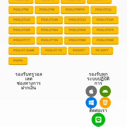
PGSLOT88
PGSLOT99
PGSLOT99TH
PGSLOT111
PGSLOT123
PGSLOT168
PGSLOT222
PGSLOT345
PGSLOT365
PGSLOT444
PGSLOT666
PGSLOT678
PGSLOT777
PGSLOT789
PGSLOT888
PGSLOT999
PGSLOT GAME
PGSLOT TO
PGSOFT
PG SOFT
PIGPG
รองรับทรูวอล
รองรับทุก
เลต
ระบบปฏิบัติ
ช่องทางการ
การ
ฝากเงิน
ติดต่อเรา