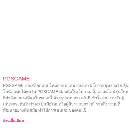
PGSGAME
PGSGAME เกมสล็อตแบบใหม่ล่าสุด เล่นง่ายและมีโอกาสลุ้นรางวัล ลุ้น
โบนัสแตกได้ทุกวัน PGSGAME คือหนึ่งในเว็บเกมสล็อตออนไลน์รุ่นใหม่
ที่กำลังมาแรงที่สุดในขณะนี้ ด้วยรูปแบบการเล่นที่เข้าใจง่าย รองรับผู้
เล่นทุกระดับไม่ว่าจะเป็นมือใหม่หรือผู้มีประสบการณ์ รวมถึงระบบที่
พัฒนาอย่างทันสมัย ทำให้การเล่นเกมของคุณเป็
อ่านเพิ่มเติม »