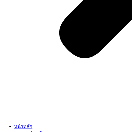
หน้าหลัก