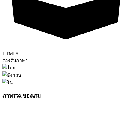
HTML5
รองรับภาษา
ภาพรวมของเกม