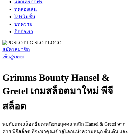
แจกเครดิตฟรี
ทดลองเล่น
โปรโมชั่น
บทความ
ติดต่อเรา
สมัครสมาชิก
เข้าสู่ระบบ
Grimms Bounty Hansel &
Gretel เกมสล็อตมาใหม่ พีจี
สล็อต
พบกับเกมสล็อตธีมเทพนิยายสุดคลาสสิก Hansel & Gretel จาก
ค่าย พีจีสล็อต ที่จะพาคุณเข้าสู่โลกแห่งความสนุก ตื่นเต้น และ