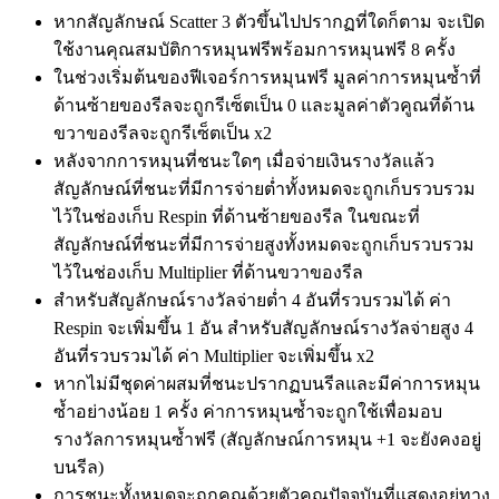
หากสัญลักษณ์ Scatter 3 ตัวขึ้นไปปรากฏที่ใดก็ตาม จะเปิด
ใช้งานคุณสมบัติการหมุนฟรีพร้อมการหมุนฟรี 8 ครั้ง
ในช่วงเริ่มต้นของฟีเจอร์การหมุนฟรี มูลค่าการหมุนซ้ำที่
ด้านซ้ายของรีลจะถูกรีเซ็ตเป็น 0 และมูลค่าตัวคูณที่ด้าน
ขวาของรีลจะถูกรีเซ็ตเป็น x2
หลังจากการหมุนที่ชนะใดๆ เมื่อจ่ายเงินรางวัลแล้ว
สัญลักษณ์ที่ชนะที่มีการจ่ายต่ำทั้งหมดจะถูกเก็บรวบรวม
ไว้ในช่องเก็บ Respin ที่ด้านซ้ายของรีล ในขณะที่
สัญลักษณ์ที่ชนะที่มีการจ่ายสูงทั้งหมดจะถูกเก็บรวบรวม
ไว้ในช่องเก็บ Multiplier ที่ด้านขวาของรีล
สำหรับสัญลักษณ์รางวัลจ่ายต่ำ 4 อันที่รวบรวมได้ ค่า
Respin จะเพิ่มขึ้น 1 อัน สำหรับสัญลักษณ์รางวัลจ่ายสูง 4
อันที่รวบรวมได้ ค่า Multiplier จะเพิ่มขึ้น x2
หากไม่มีชุดค่าผสมที่ชนะปรากฏบนรีลและมีค่าการหมุน
ซ้ำอย่างน้อย 1 ครั้ง ค่าการหมุนซ้ำจะถูกใช้เพื่อมอบ
รางวัลการหมุนซ้ำฟรี (สัญลักษณ์การหมุน +1 จะยังคงอยู่
บนรีล)
การชนะทั้งหมดจะถูกคูณด้วยตัวคูณปัจจุบันที่แสดงอยู่ทาง