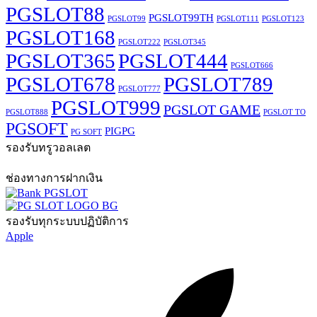
PGSLOT88
PGSLOT99TH
PGSLOT99
PGSLOT111
PGSLOT123
PGSLOT168
PGSLOT222
PGSLOT345
PGSLOT365
PGSLOT444
PGSLOT666
PGSLOT678
PGSLOT789
PGSLOT777
PGSLOT999
PGSLOT GAME
PGSLOT888
PGSLOT TO
PGSOFT
PIGPG
PG SOFT
รองรับทรูวอลเลต
ช่องทางการฝากเงิน
รองรับทุกระบบปฏิบัติการ
Apple