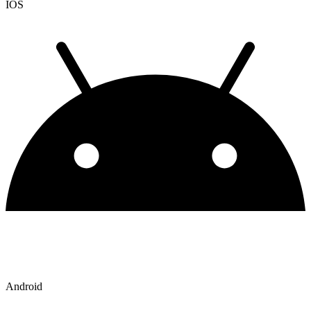
IOS
Android