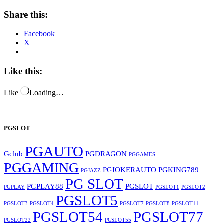
Share this:
Facebook
X
Like this:
Like
Loading…
PGSLOT
PGAUTO
Gclub
PGDRAGON
PGGAMES
PGGAMING
PGJOKERAUTO
PGKING789
PGJAZZ
PG SLOT
PGPLAY88
PGSLOT
PGPLAY
PGSLOT1
PGSLOT2
PGSLOT5
PGSLOT3
PGSLOT4
PGSLOT7
PGSLOT8
PGSLOT11
PGSLOT54
PGSLOT77
PGSLOT22
PGSLOT55