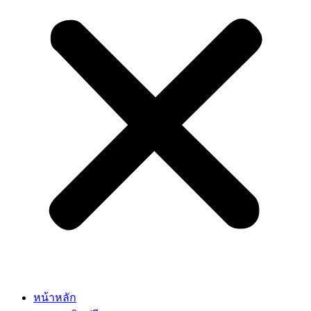
หน้าหลัก