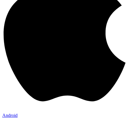
Android