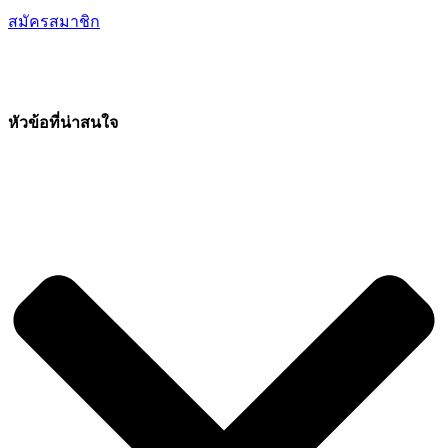
สมัครสมาชิก
หัวข้อที่น่าสนใจ