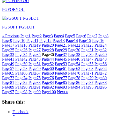
PGFORYOU
PGSOFT PGSLOT
« Previous
Page
1
Page
2
Page
3
Page
4
Page
5
Page
6
Page
7
Page
8
Page
9
Page
10
Page
11
Page
12
Page
13
Page
14
Page
15
Page
16
Page
17
Page
18
Page
19
Page
20
Page
21
Page
22
Page
23
Page
24
Page
25
Page
26
Page
27
Page
28
Page
29
Page
30
Page
31
Page
32
Page
33
Page
34
Page
35
Page
36
Page
37
Page
38
Page
39
Page
40
Page
41
Page
42
Page
43
Page
44
Page
45
Page
46
Page
47
Page
48
Page
49
Page
50
Page
51
Page
52
Page
53
Page
54
Page
55
Page
56
Page
57
Page
58
Page
59
Page
60
Page
61
Page
62
Page
63
Page
64
Page
65
Page
66
Page
67
Page
68
Page
69
Page
70
Page
71
Page
72
Page
73
Page
74
Page
75
Page
76
Page
77
Page
78
Page
79
Page
80
Page
81
Page
82
Page
83
Page
84
Page
85
Page
86
Page
87
Page
88
Page
89
Page
90
Page
91
Page
92
Page
93
Page
94
Page
95
Page
96
Page
97
Page
98
Page
99
Page
100
Next »
Share this:
Facebook