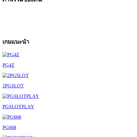
เกมแนะนำ
PG4Z
2PGSLOT
PGSLOTPLAY
PG668