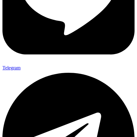
Telegram