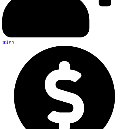
สมัคร