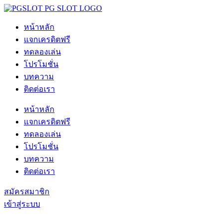
หน้าหลัก
แจกเครดิตฟรี
ทดลองเล่น
โปรโมชั่น
บทความ
ติดต่อเรา
หน้าหลัก
แจกเครดิตฟรี
ทดลองเล่น
โปรโมชั่น
บทความ
ติดต่อเรา
สมัครสมาชิก
เข้าสู่ระบบ