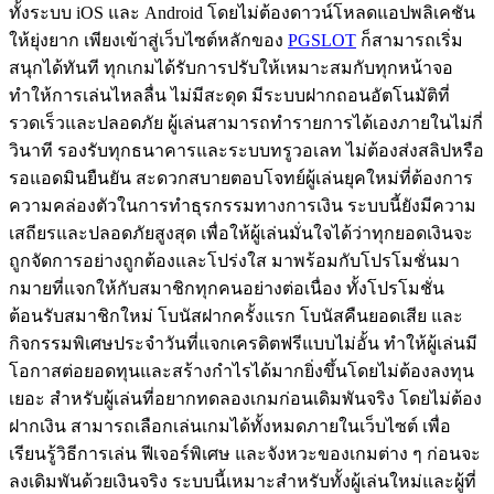
ทั้งระบบ iOS และ Android โดยไม่ต้องดาวน์โหลดแอปพลิเคชัน
ให้ยุ่งยาก เพียงเข้าสู่เว็บไซต์หลักของ
PGSLOT
ก็สามารถเริ่ม
สนุกได้ทันที ทุกเกมได้รับการปรับให้เหมาะสมกับทุกหน้าจอ
ทำให้การเล่นไหลลื่น ไม่มีสะดุด มีระบบฝากถอนอัตโนมัติที่
รวดเร็วและปลอดภัย ผู้เล่นสามารถทำรายการได้เองภายในไม่กี่
วินาที รองรับทุกธนาคารและระบบทรูวอเลท ไม่ต้องส่งสลิปหรือ
รอแอดมินยืนยัน สะดวกสบายตอบโจทย์ผู้เล่นยุคใหม่ที่ต้องการ
ความคล่องตัวในการทำธุรกรรมทางการเงิน ระบบนี้ยังมีความ
เสถียรและปลอดภัยสูงสุด เพื่อให้ผู้เล่นมั่นใจได้ว่าทุกยอดเงินจะ
ถูกจัดการอย่างถูกต้องและโปร่งใส มาพร้อมกับโปรโมชั่นมา
กมายที่แจกให้กับสมาชิกทุกคนอย่างต่อเนื่อง ทั้งโปรโมชั่น
ต้อนรับสมาชิกใหม่ โบนัสฝากครั้งแรก โบนัสคืนยอดเสีย และ
กิจกรรมพิเศษประจำวันที่แจกเครดิตฟรีแบบไม่อั้น ทำให้ผู้เล่นมี
โอกาสต่อยอดทุนและสร้างกำไรได้มากยิ่งขึ้นโดยไม่ต้องลงทุน
เยอะ สำหรับผู้เล่นที่อยากทดลองเกมก่อนเดิมพันจริง โดยไม่ต้อง
ฝากเงิน สามารถเลือกเล่นเกมได้ทั้งหมดภายในเว็บไซต์ เพื่อ
เรียนรู้วิธีการเล่น ฟีเจอร์พิเศษ และจังหวะของเกมต่าง ๆ ก่อนจะ
ลงเดิมพันด้วยเงินจริง ระบบนี้เหมาะสำหรับทั้งผู้เล่นใหม่และผู้ที่