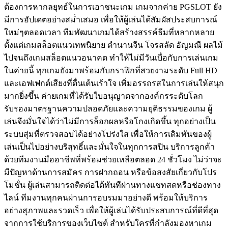
ต้องการหากลยุทธ์ในการเอาชนะเกม เกมจากค่าย PGSLOT ยัง
มีการอัปเดตอย่างสม่ำเสมอ เพื่อให้ผู้เล่นได้สัมผัสประสบการณ์
ใหม่ๆตลอดเวลา ทีมพัฒนาเกมได้สร้างสรรค์ธีมที่หลากหลาย
ตั้งแต่เกมสล็อตแนวเทพนิยาย ตำนานจีน โจรสลัด อัญมณี ผลไม้
ไปจนถึงเกมสล็อตแนวอนาคต ทำให้ไม่มีวันเบื่อกับการเล่นเกม
ในค่ายนี้ ทุกเกมยังมาพร้อมกับกราฟิกที่สวยงามระดับ Full HD
และเอฟเฟกต์เสียงที่ตื่นเต้นเร้าใจ เพิ่มอรรถรสในการเล่นให้สนุก
มากยิ่งขึ้น ค่ายเกมที่ได้รับใบอนุญาตจากองค์กรระดับโลก
รับรองมาตรฐานความปลอดภัยและความยุติธรรมของเกม ผู้
เล่นจึงมั่นใจได้ว่าไม่มีการล็อกผลหรือโกงเกิดขึ้น ทุกอย่างเป็น
ระบบสุ่มที่ตรวจสอบได้อย่างโปร่งใส เพื่อให้การเดิมพันของผู้
เล่นเป็นไปอย่างบริสุทธิ์และมั่นใจในทุกการสปิน บริการลูกค้า
ด้วยทีมงานมืออาชีพที่พร้อมช่วยเหลือตลอด 24 ชั่วโมง ไม่ว่าจะ
มีปัญหาด้านการสมัคร การฝากถอน หรือข้อสงสัยเกี่ยวกับโปร
โมชั่น ผู้เล่นสามารถติดต่อได้ทันทีผ่านทางแชทสดหรือช่องทาง
ไลน์ ทีมงานทุกคนผ่านการอบรมมาอย่างดี พร้อมให้บริการ
อย่างสุภาพและรวดเร็ว เพื่อให้ผู้เล่นได้รับประสบการณ์ที่ดีที่สุด
จากการใช้บริการของเว็บไซต์ สำหรับใครที่กำลังมองหาเกม