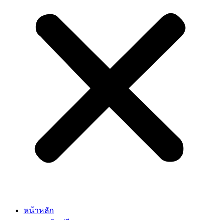
หน้าหลัก