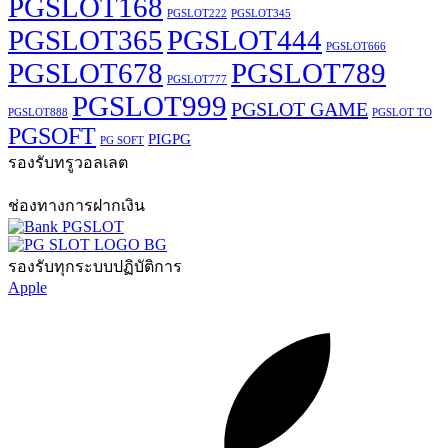
PGSLOT168
PGSLOT222
PGSLOT345
PGSLOT365
PGSLOT444
PGSLOT666
PGSLOT678
PGSLOT789
PGSLOT777
PGSLOT999
PGSLOT GAME
PGSLOT888
PGSLOT TO
PGSOFT
PIGPG
PG SOFT
รองรับทรูวอลเลต
ช่องทางการฝากเงิน
รองรับทุกระบบปฏิบัติการ
Apple