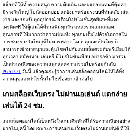
สล็อตที่ให้ทั้งความสนุก ความตื่นเต้น และผลตอบแทนที่คุ้มค่า
มีรางวัลใหญ่ โบนัสออกบ่อย แต่ยังมาพร้อมระบบที่ทันสมัย เล่น
ง่าย และรองรับทุกอุปกรณ์ พร้อมโปรโมชั่นสุดพิเศษที่แจก
เครดิตฟรีให้ผู้เล่นได้มีทุนเพิ่มทุกวัน แหล่งรวมเกมสล็อต
คุณภาพที่ให้มากกว่าความบันเทิง ทุกเกมเต็มไปด้วยโอกาสใน
การชนะรางวัลใหญ่ที่ไม่ควรพลาด ไม่ว่าคุณจะเป็นใคร ก็
สามารถเข้ามาสนุกและลุ้นโชคไปกับเกมสล็อตระดับพรีเมียมได้
ทุกเวลา สมัครง่าย เล่นฟรี มีโปรโมชั่นเพียบ อย่ารอช้า มาร่วม
เป็นส่วนหนึ่งของความสนุกและความรวยไปพร้อมกันกับ
PGSLOT
วันนี้ แล้วคุณจะรู้ว่าการเล่นสล็อตออนไลน์ให้ได้ทั้ง
ความสุขและกำไรนั้นไม่ใช่เรื่องยากอีกต่อไป
เกมสล็อตเว็บตรง ไม่ผ่านเอเย่นต์ แตกง่าย
เล่นได้ 24 ชม.
เกมสล็อตออนไลน์เป็นหนึ่งในเกมเดิมพันที่ได้รับความนิยมอย่าง
มากในยุคนี้ โดยเฉพาะการเล่นผ่าน เว็บตรงไม่ผ่านเอเย่นต์ ที่ให้