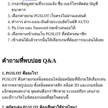
กรอกข้อมูลตามที่ระบบแจ้ง ชื่อ เบอร์โทรติดต่อ บัญชี
ธนาคาร
เลือกค่ายเกม PGSLOT เว็บตรงไม่ผ่านเอเย่นต์
ทำการ ฝาก-ถอน เงินด้วยระบบอัตโนมัติ AUTO
รับ User และ Password กดเข้าเล่นออโต้
เลือกทางเข้าเล่นเว็บ PGSLOT ที่สมัครสมาชิก
เข้าเล่นได้แล้วจากนั้นให้เลือกเกมที่ต้องการจะเล่นได้เลย
คำถามที่พบบ่อย Q&A
1. PGSLOT คืออะไร?
PGSLOT คือค่ายเกมสล็อตออนไลน์ยอดนิยมที่มีเกมให้เลือกเล่น
หลากหลายรูปแบบ ทั้งสล็อตคลาสสิก สล็อต 3D และเกมสล็อต
แจ็กพอตแตกง่าย จุดเด่นคือกราฟิกสวย ระบบเสถียร เล่นง่าย
และมีรางวัลโบนัสออกบ่อยที่สุดในตอนนี้
2. สมัครเล่น PGSLOT ต้องเสียค่าใช้จ่ายไหม?