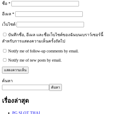
ชื่อ
*
อีเมล
*
เว็บไซต์
บันทึกชื่อ, อีเมล และชื่อเว็บไซต์ของฉันบนเบราว์เซอร์นี้
สำหรับการแสดงความเห็นครั้งถัดไป
Notify me of follow-up comments by email.
Notify me of new posts by email.
ค้นหา
ค้นหา
เรื่องล่าสุด
PG SLOT THAI