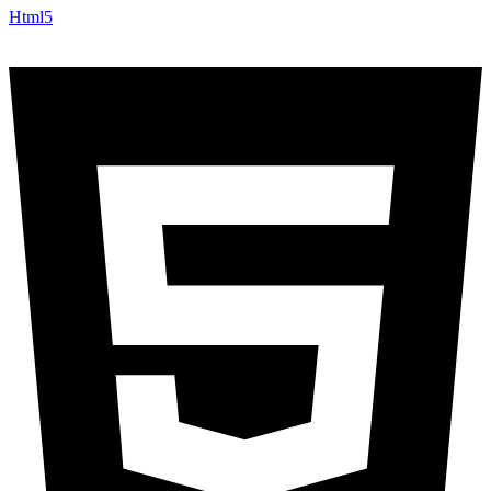
Html5