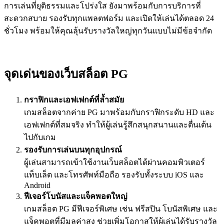
การเล่นที่ยุติธรรมและโปร่งใส ยังมาพร้อมกับการบริการที่
สะดวกสบาย รองรับทุกแพลตฟอร์ม และเปิดให้เล่นได้ตลอด 24
ชั่วโมง พร้อมให้คุณลุ้นรับรางวัลใหญ่ทุกวันแบบไม่มีข้อจำกัด
จุดเด่นของเว็บสล็อต PG
กราฟิกและเอฟเฟกต์ที่ล้ำสมัย
เกมสล็อตจากค่าย PG มาพร้อมกับกราฟิกระดับ HD และ
เอฟเฟกต์ที่สมจริง ทำให้ผู้เล่นรู้สึกสนุกสนานและตื่นเต้น
ไปกับเกม
รองรับการเล่นบนทุกอุปกรณ์
ผู้เล่นสามารถเข้าใช้งานเว็บสล็อตได้ผ่านคอมพิวเตอร์
แท็บเล็ต และโทรศัพท์มือถือ รองรับทั้งระบบ iOS และ
Android
ฟีเจอร์โบนัสและแจ็คพอตใหญ่
เกมสล็อต PG มีฟีเจอร์พิเศษ เช่น ฟรีสปิน โบนัสพิเศษ และ
แจ็คพอตที่มีมูลค่าสูง ช่วยเพิ่มโอกาสให้ผู้เล่นได้รับรางวัล