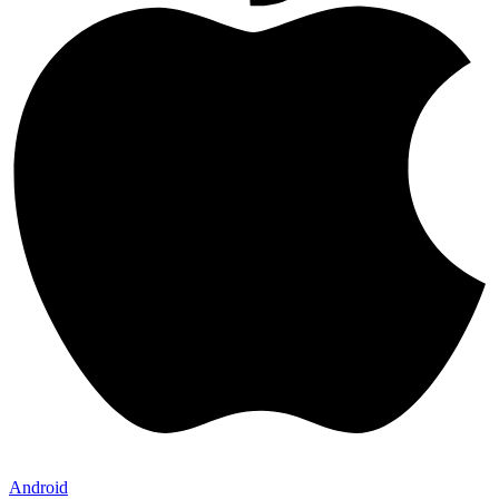
Android