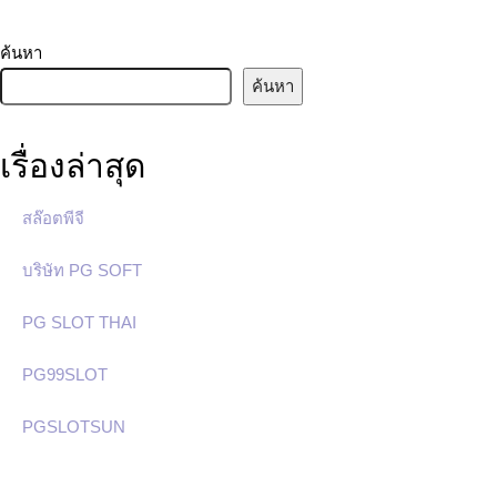
ค้นหา
ค้นหา
เรื่องล่าสุด
สล๊อตพีจี
บริษัท PG SOFT
PG SLOT THAI
PG99SLOT
PGSLOTSUN