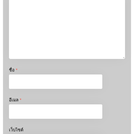
ชื่อ
*
อีเมล
*
เว็บไซต์