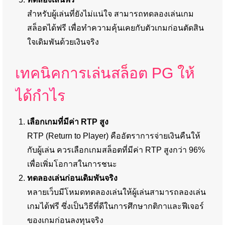
สำหรับผู้เล่นที่ยังไม่แน่ใจ สามารถทดลองเล่นเกม
สล็อตได้ฟรี เพื่อทำความคุ้นเคยกับตัวเกมก่อนตัดสิน
ใจเดิมพันด้วยเงินจริง
เทคนิคการเล่นสล็อต PG ให้
ได้กำไร
เลือกเกมที่มีค่า RTP สูง
RTP (Return to Player) คืออัตราการจ่ายเงินคืนให้
กับผู้เล่น ควรเลือกเกมสล็อตที่มีค่า RTP สูงกว่า 96%
เพื่อเพิ่มโอกาสในการชนะ
ทดลองเล่นก่อนเดิมพันจริง
หลายเว็บมีโหมดทดลองเล่นให้ผู้เล่นสามารถลองเล่น
เกมได้ฟรี ซึ่งเป็นวิธีที่ดีในการศึกษากติกาและฟีเจอร์
ของเกมก่อนลงทุนจริง