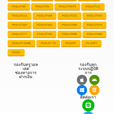
PGSLOT88
PGSLOT99
PGSLOT99TH
PGSLOT111
PGSLOT123
PGSLOT168
PGSLOT222
PGSLOT345
PGSLOT365
PGSLOT444
PGSLOT666
PGSLOT678
PGSLOT777
PGSLOT789
PGSLOT888
PGSLOT999
PGSLOT GAME
PGSLOT TO
PGSOFT
PG SOFT
PIGPG
รองรับทรูวอล
รองรับทุก
เลต
ระบบปฏิบัติ
ช่องทางการ
การ
ฝากเงิน
ติดต่อเรา