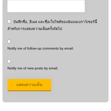
บันทึกชื่อ, อีเมล และชื่อเว็บไซต์ของฉันบนเบราว์เซอร์นี้
สำหรับการแสดงความเห็นครั้งถัดไป
Notify me of follow-up comments by email.
Notify me of new posts by email.