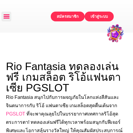
สมัครสมาชิก
เข้าสู่ระบบ
หน้าหลัก
แจกเครดิตฟรี
ทดลองเล่น
โปรโมชั่น
ติดต่อเรา
Rio Fantasia ทดลองเล่น
ฟรี เกมสล็อต ริโอ้แฟนตา
เซีย PGSLOT
Rio Fantasia สนุกไปกับการผจญภัยในโลกแห่งสีสันและ
จินตนาการกับ ริโอ้ แฟนตาเซีย เกมสล็อตสุดตื่นเต้นจาก
PGSLOT
ที่จะพาคุณลุยไปในบรรยากาศเทศกาลริโอ้สุด
ตระการตา! ทดลองเล่นฟรีได้ทุกเวลาพร้อมสนุกกับฟีเจอร์
พิเศษและโอกาสลุ้นรางวัลใหญ่ ให้คุณสัมผัสประสบการณ์