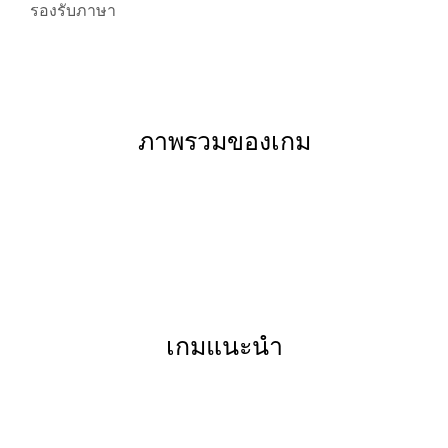
รองรับภาษา
ภาพรวมของเกม
เกมแนะนำ