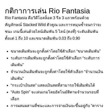
กติกาการเล่น Rio Fantasia
Rio Fantasia คือวิดีโอสล็อต 3 รีล 3 แถวพร้อมด้วย
สัญลักษณ์ Stacked Wild ตัวคูณ และการหมุนซ้ำจนกว่าจะ
ชนะ เกมนี้เล่นด้วยไลน์เดิมพัน 5 ไลน์ (คงที่) ระดับเดิมพัน
ตั้งแต่ 1 ถึง 10 และขนาดเดิมพัน 0.03 ถึง 0.90
ขนาดเดิมพันจะถูกตั้งค่าโดยใช้ตัวเลือก “ขนาดเดิมพัน”
ระดับการเดิมพันจะถูกตั้งค่าโดยใช้ตัวเลือก “ระดับการ
เดิมพัน”
จำนวนเงินเดิมพันจะถูกตั้งค่าโดยใช้ตัวเลือก “จำนวนเงิน
เดิมพัน”
“กระเป๋าเงินสด” แสดงเงินสดที่สามารถใช้เดิมพันได้
“Auto Spin” จะเล่นเกมโดยอัตโนมัติตามจำนวนรอบที่
เลือก
การผสมผสานที่ชนะและการจ่ายเงินจะขึ้นอยู่กับ “ตาราง