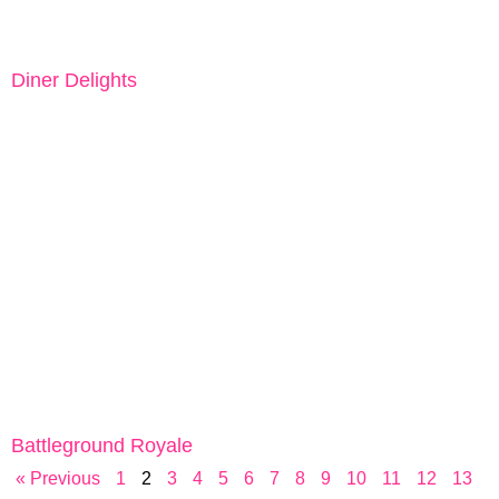
Diner Delights
Battleground Royale
« Previous
1
2
3
4
5
6
7
8
9
10
11
12
13