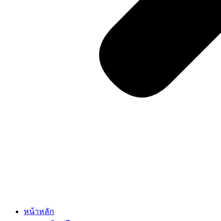
หน้าหลัก