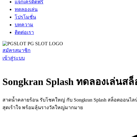
แจกเครดิตฟรี
ทดลองเล่น
โปรโมชั่น
บทความ
ติดต่อเรา
สมัครสมาชิก
เข้าสู่ระบบ
Songkran Splash ทดลองเล่นส
สาดน้ำคลายร้อน รับโชคใหญ่ กับ Songkran Splash สล็อตออนไลน
สุดเร้าใจ พร้อมลุ้นรางวัลใหญ่มากมาย