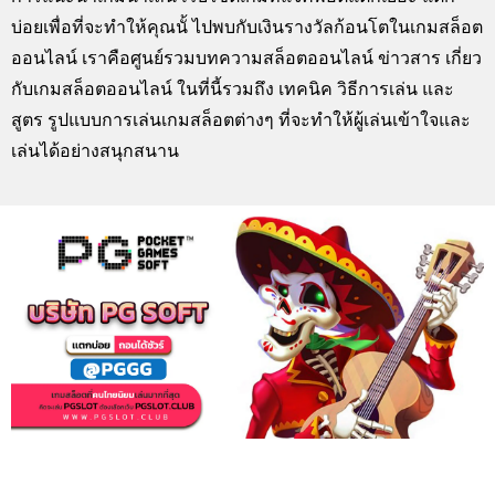
บ่อยเพื่อที่จะทำให้คุณนั้ ไปพบกับเงินรางวัลก้อนโตในเกมสล็อต
ออนไลน์ เราคือศูนย์รวมบทความสล็อตออนไลน์ ข่าวสาร เกี่ยว
กับเกมสล็อตออนไลน์ ในที่นี้รวมถึง เทคนิค วิธีการเล่น และ
สูตร รูปแบบการเล่นเกมสล็อตต่างๆ ที่จะทำให้ผู้เล่นเข้าใจและ
เล่นได้อย่างสนุกสนาน