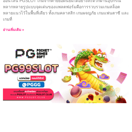
ออนไลน์ PGSLOT เกมจากค่ายยอดนิยมได้อย่างสะดวกผ่านอุปกรณ์
หลากหลายรูปแบบจุดเด่นของแพลตฟอร์มคือการรวบรวมเกมสล็อต
หลายแนวไว้ในพื้นที่เดียว ทั้งเกมคลาสสิก เกมผจญภัย เกมแฟนตาซี และ
เกมที่
อ่านเพิ่มเติม »