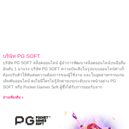
บริษัท PG SOFT
บริษัท PG SOFT สล็อตออนไลน์ ผู้นำการพัฒนาสล็อตออนไลน์บนมือถือ
อันดับ 1 มาแรง บริษัท PG SOFT ความบันเทิงในรูปแบบออนไลน์ต่างก็
ต้องปรับตัวให้ทันต่อความต้องการของผู้ใช้งาน และในอุตสาหกรรมเกม
เดิมพันออนไลน์ คงไม่มีใครไม่รู้จักค่ายเกมระดับแนวหน้าอย่าง PG
SOFT หรือ Pocket Games Soft ผู้ซึ่งได้รับการยอมรับจาก
อ่านเพิ่มเติม »