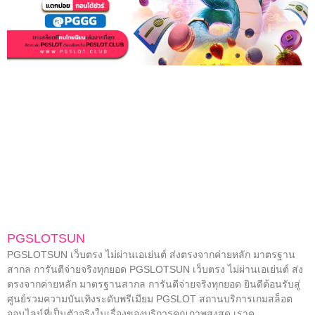
PGSLOTSUN
PGSLOTSUN เว็บตรง ไม่ผ่านเอเย่นต์ ส่งตรงจากค่ายหลัก มาตรฐาน
สากล การันตีจ่ายจริงทุกยอด PGSLOTSUN เว็บตรง ไม่ผ่านเอเย่นต์ ส่ง
ตรงจากค่ายหลัก มาตรฐานสากล การันตีจ่ายจริงทุกยอด ยินดีต้อนรับสู่
ศูนย์รวมความบันเทิงระดับพรีเมียม PGSLOT สถานบริการเกมสล็อต
ออนไลน์ที่เป็นตัวจริงในเรื่องของบริการคุณภาพสูงสุด เราค