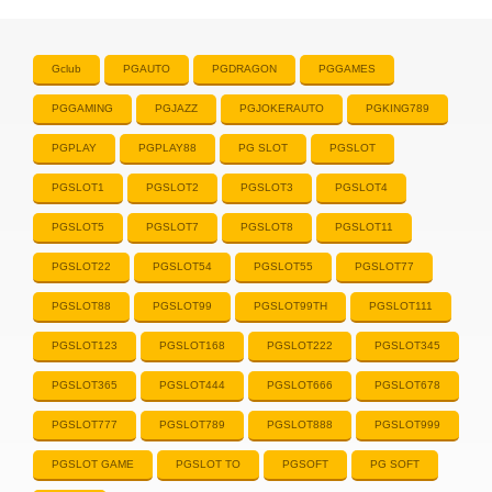
Gclub
PGAUTO
PGDRAGON
PGGAMES
PGGAMING
PGJAZZ
PGJOKERAUTO
PGKING789
PGPLAY
PGPLAY88
PG SLOT
PGSLOT
PGSLOT1
PGSLOT2
PGSLOT3
PGSLOT4
PGSLOT5
PGSLOT7
PGSLOT8
PGSLOT11
PGSLOT22
PGSLOT54
PGSLOT55
PGSLOT77
PGSLOT88
PGSLOT99
PGSLOT99TH
PGSLOT111
PGSLOT123
PGSLOT168
PGSLOT222
PGSLOT345
PGSLOT365
PGSLOT444
PGSLOT666
PGSLOT678
PGSLOT777
PGSLOT789
PGSLOT888
PGSLOT999
PGSLOT GAME
PGSLOT TO
PGSOFT
PG SOFT