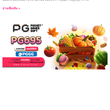
อ่านเพิ่มเติม »