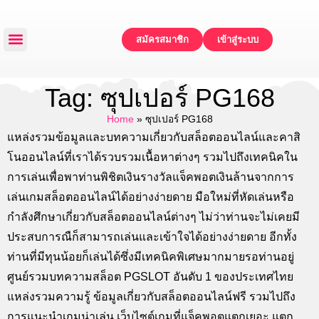
สมัครสมาชิก
เข้าสู่ระบบ
หน้าหลัก
แจกเครดิตฟรี
ทดลองเล่น
โปรโมชั่น
ติดต่อเรา
Tag: ซุปเปอร์ PG168
Home
»
ซุปเปอร์ PG168
แหล่งรวมข้อมูลและบทความเกี่ยวกับสล็อตออนไลน์และคาสิ
โนออนไลน์ที่เราได้รวบรวมเนื้อหาต่างๆ รวมไปถึงเทคนิคใน
การเล่นเพื่อพาท่านพิชิตเงินรางวัลแจ็คพอตเงินล้านจากการ
เล่นเกมสล็อตออนไลน์ได้อย่างง่ายดาย มือใหม่ที่หัดเล่นหรือ
กำลังศึกษาเกี่ยวกับสล็อตออนไลน์ต่างๆ ไม่ว่าท่านจะไม่เคยมี
ประสบการณืก็สามารถเล่นและเข้าใจได้อย่างง่ายดาย อีกทั้ง
ท่านที่มีทุนน้อยก็เล่นได้ซึ่งมีเทคนิคพิเศษมากมายรอท่านอยู่
ศูนย์รวมบทความสล็อต PGSLOT อันดับ 1 ของประเทศไทย
แหล่งรวมความรู้ ข้อมูลเกี่ยวกับสล็อตออนไลน์ฟรี รวมไปถึง
การแนะนำเกมน่าเล่น เว็บไซต์เกมที่แจ็คพอตแตกเยอะ แตก