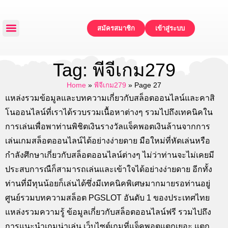
สมัครสมาชิก
เข้าสู่ระบบ
หน้าหลัก
แจกเครดิตฟรี
ทดลองเล่น
โปรโมชั่น
ติดต่อเรา
Tag: พีจีเกม279
Home
»
พีจีเกม279
»
Page 27
แหล่งรวมข้อมูลและบทความเกี่ยวกับสล็อตออนไลน์และคาสิ
โนออนไลน์ที่เราได้รวบรวมเนื้อหาต่างๆ รวมไปถึงเทคนิคใน
การเล่นเพื่อพาท่านพิชิตเงินรางวัลแจ็คพอตเงินล้านจากการ
เล่นเกมสล็อตออนไลน์ได้อย่างง่ายดาย มือใหม่ที่หัดเล่นหรือ
กำลังศึกษาเกี่ยวกับสล็อตออนไลน์ต่างๆ ไม่ว่าท่านจะไม่เคยมี
ประสบการณืก็สามารถเล่นและเข้าใจได้อย่างง่ายดาย อีกทั้ง
ท่านที่มีทุนน้อยก็เล่นได้ซึ่งมีเทคนิคพิเศษมากมายรอท่านอยู่
ศูนย์รวมบทความสล็อต PGSLOT อันดับ 1 ของประเทศไทย
แหล่งรวมความรู้ ข้อมูลเกี่ยวกับสล็อตออนไลน์ฟรี รวมไปถึง
การแนะนำเกมน่าเล่น เว็บไซต์เกมที่แจ็คพอตแตกเยอะ แตก