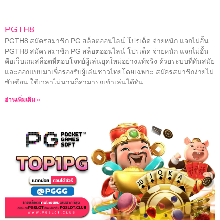
PGTH8
PGTH8 สมัครสมาชิก PG สล็อตออนไลน์ โปรเด็ด จ่ายหนัก แจกไม่อั้น
PGTH8 สมัครสมาชิก PG สล็อตออนไลน์ โปรเด็ด จ่ายหนัก แจกไม่อั้น
คือเว็บเกมสล็อตที่ตอบโจทย์ผู้เล่นยุคใหม่อย่างแท้จริง ด้วยระบบที่ทันสมัย
และออกแบบมาเพื่อรองรับผู้เล่นชาวไทยโดยเฉพาะ สมัครสมาชิกง่ายไม่
ซับซ้อน ใช้เวลาไม่นานก็สามารถเข้าเล่นได้ทัน
อ่านเพิ่มเติม »