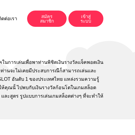
สมัคร
เข้าสู่
ติดต่อเรา
สมาชิก
ระบบ
นการเล่นเพื่อพาท่านพิชิตเงินรางวัลแจ็คพอตเงิน
่ว่าท่านจะไม่เคยมีประสบการณืก็สามารถเล่นและ
 PGSLOT อันดับ 1 ของประเทศไทย แหล่งรวมความรู้
ให้คุณนั้ ไปพบกับเงินรางวัลก้อนโตในเกมสล็อต
น และสูตร รูปแบบการเล่นเกมสล็อตต่างๆ ที่จะทำให้