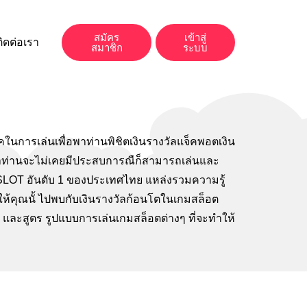
สมัคร
เข้าสู่
ติดต่อเรา
สมาชิก
ระบบ
นการเล่นเพื่อพาท่านพิชิตเงินรางวัลแจ็คพอตเงิน
่ว่าท่านจะไม่เคยมีประสบการณืก็สามารถเล่นและ
 PGSLOT อันดับ 1 ของประเทศไทย แหล่งรวมความรู้
ให้คุณนั้ ไปพบกับเงินรางวัลก้อนโตในเกมสล็อต
น และสูตร รูปแบบการเล่นเกมสล็อตต่างๆ ที่จะทำให้