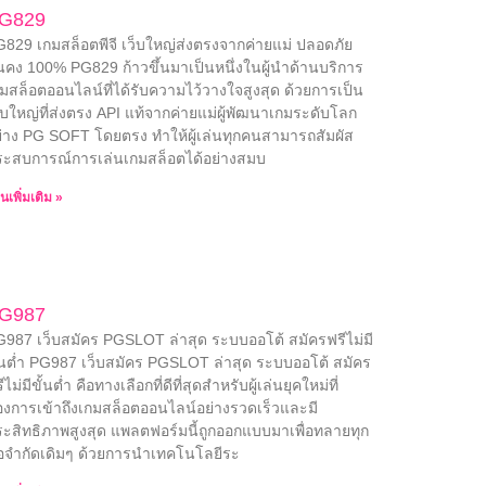
G829
829 เกมสล็อตพีจี เว็บใหญ่ส่งตรงจากค่ายแม่ ปลอดภัย
่นคง 100% PG829 ก้าวขึ้นมาเป็นหนึ่งในผู้นำด้านบริการ
มสล็อตออนไลน์ที่ได้รับความไว้วางใจสูงสุด ด้วยการเป็น
็บใหญ่ที่ส่งตรง API แท้จากค่ายแม่ผู้พัฒนาเกมระดับโลก
่าง PG SOFT โดยตรง ทำให้ผู้เล่นทุกคนสามารถสัมผัส
ระสบการณ์การเล่นเกมสล็อตได้อย่างสมบ
านเพิ่มเติม »
G987
987 เว็บสมัคร PGSLOT ล่าสุด ระบบออโต้ สมัครฟรีไม่มี
้นต่ำ PG987 เว็บสมัคร PGSLOT ล่าสุด ระบบออโต้ สมัคร
ีไม่มีขั้นต่ำ คือทางเลือกที่ดีที่สุดสำหรับผู้เล่นยุคใหม่ที่
องการเข้าถึงเกมสล็อตออนไลน์อย่างรวดเร็วและมี
ะสิทธิภาพสูงสุด แพลตฟอร์มนี้ถูกออกแบบมาเพื่อทลายทุก
อจำกัดเดิมๆ ด้วยการนำเทคโนโลยีระ