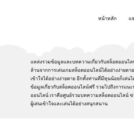
หน้าหลัก
แจ
แหล่งรวมข้อมูลและบทความเกี่ยวกับสล็อตออนไลน์แ
ล้านจากการเล่นเกมสล็อตออนไลน์ได้อย่างง่ายดาย 
เข้าใจได้อย่างง่ายดาย อีกทั้งท่านที่มีทุนน้อยก
ข้อมูลเกี่ยวกับสล็อตออนไลน์ฟรี รวมไปถึงการแนะน
ออนไลน์ เราคือศูนย์รวมบทความสล็อตออนไลน์ ข่าวส
ผู้เล่นเข้าใจและเล่นได้อย่างสนุกสนาน