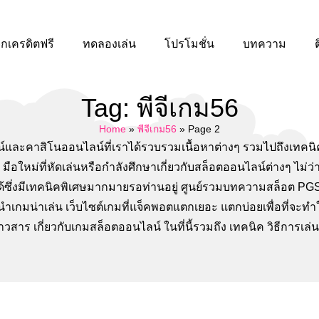
กเครดิตฟรี
ทดลองเล่น
โปรโมชั่น
บทความ
Tag: พีจีเกม56
Home
»
พีจีเกม56
»
Page 2
ละคาสิโนออนไลน์ที่เราได้รวบรวมเนื้อหาต่างๆ รวมไปถึงเทคนิคใ
มือใหม่ที่หัดเล่นหรือกำลังศึกษาเกี่ยวกับสล็อตออนไลน์ต่างๆ ไม
็เล่นได้ซึ่งมีเทคนิคพิเศษมากมายรอท่านอยู่ ศูนย์รวมบทความสล็อต
ำเกมน่าเล่น เว็บไซต์เกมที่แจ็คพอตแตกเยอะ แตกบ่อยเพื่อที่จะทำ
าร เกี่ยวกับเกมสล็อตออนไลน์ ในที่นี้รวมถึง เทคนิค วิธีการเล่