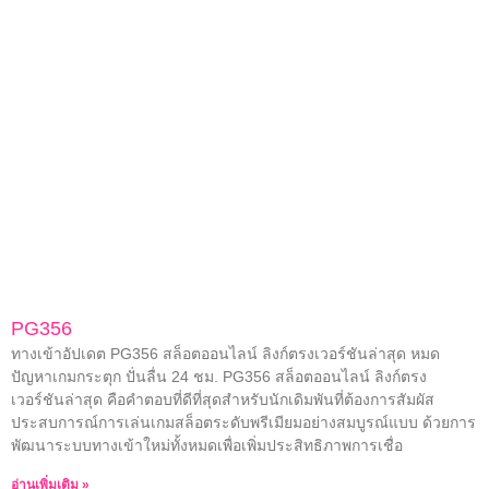
PG356
ทางเข้าอัปเดต PG356 สล็อตออนไลน์ ลิงก์ตรงเวอร์ชันล่าสุด หมด
ปัญหาเกมกระตุก ปั่นลื่น 24 ชม. PG356 สล็อตออนไลน์ ลิงก์ตรง
เวอร์ชันล่าสุด คือคำตอบที่ดีที่สุดสำหรับนักเดิมพันที่ต้องการสัมผัส
ประสบการณ์การเล่นเกมสล็อตระดับพรีเมียมอย่างสมบูรณ์แบบ ด้วยการ
พัฒนาระบบทางเข้าใหม่ทั้งหมดเพื่อเพิ่มประสิทธิภาพการเชื่อ
อ่านเพิ่มเติม »