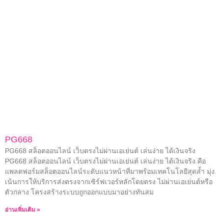
PG668
PG668 สล็อตออนไลน์ เว็บตรงไม่ผ่านเอเย่นต์ เล่นง่าย ได้เงินจริง
PG668 สล็อตออนไลน์ เว็บตรงไม่ผ่านเอเย่นต์ เล่นง่าย ได้เงินจริง คือ
แพลตฟอร์มสล็อตออนไลน์ระดับแนวหน้าที่มาพร้อมเทคโนโลยีสุดล้ำ มุ่ง
เน้นการให้บริการส่งตรงจากเซิร์ฟเวอร์หลักโดยตรง ไม่ผ่านเอเย่นต์หรือ
ตัวกลาง โครงสร้างระบบถูกออกแบบมาอย่างทันสม
อ่านเพิ่มเติม »