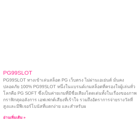
PG99SLOT
PG99SLOT ทางเข้าเล่นสล็อต PG เว็บตรง ไม่ผ่านเอเย่นต์ มั่นคง
ปลอดภัย 100% PG99SLOT หนึ่งในแบรนด์เกมสล็อตที่ครองใจผู้เล่นทั่ว
โลกคือ PG SOFT ซึ่งเป็นค่ายเกมที่มีชื่อเสียงโดดเด่นทั้งในเรื่องของภาพ
กราฟิกสุดอลังการ เอฟเฟกต์เสียงที่เร้าใจ รวมถึงอัตราการจ่ายรางวัลที่
สูงและมีฟีเจอร์โบนัสที่แตกง่าย และสำหรับผ
อ่านเพิ่มเติม »