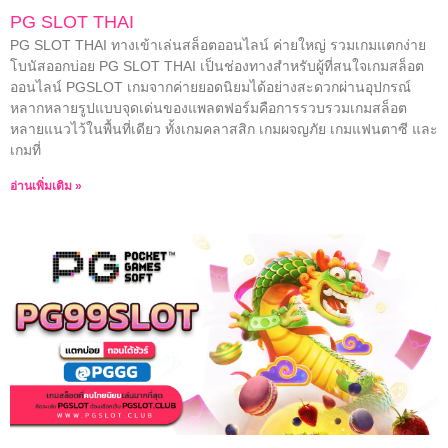
PG SLOT THAI
PG SLOT THAI ทางเข้าเล่นสล็อตออนไลน์ ค่ายใหญ่ รวมเกมแตกง่าย
โบนัสออกบ่อย PG SLOT THAI เป็นช่องทางสำหรับผู้ที่สนใจเกมสล็อต
ออนไลน์ PGSLOT เกมจากค่ายยอดนิยมได้อย่างสะดวกผ่านอุปกรณ์
หลากหลายรูปแบบจุดเด่นของแพลตฟอร์มคือการรวบรวมเกมสล็อต
หลายแนวไว้ในพื้นที่เดียว ทั้งเกมคลาสสิก เกมผจญภัย เกมแฟนตาซี และ
เกมที่
อ่านเพิ่มเติม »