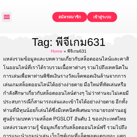
สมัครสมาชิก
เข้าสู่ระบบ
หน้าหลัก
แจกเครดิตฟรี
ทดลองเล่น
โปรโมชั่น
ติดต่อเรา
Tag: พีจีเกม631
Home
»
พีจีเกม631
แหล่งรวมข้อมูลและบทความเกี่ยวกับสล็อตออนไลน์และคาสิ
โนออนไลน์ที่เราได้รวบรวมเนื้อหาต่างๆ รวมไปถึงเทคนิคใน
การเล่นเพื่อพาท่านพิชิตเงินรางวัลแจ็คพอตเงินล้านจากการ
เล่นเกมสล็อตออนไลน์ได้อย่างง่ายดาย มือใหม่ที่หัดเล่นหรือ
กำลังศึกษาเกี่ยวกับสล็อตออนไลน์ต่างๆ ไม่ว่าท่านจะไม่เคยมี
ประสบการณืก็สามารถเล่นและเข้าใจได้อย่างง่ายดาย อีกทั้ง
ท่านที่มีทุนน้อยก็เล่นได้ซึ่งมีเทคนิคพิเศษมากมายรอท่านอยู่
ศูนย์รวมบทความสล็อต PGSLOT อันดับ 1 ของประเทศไทย
แหล่งรวมความรู้ ข้อมูลเกี่ยวกับสล็อตออนไลน์ฟรี รวมไปถึง
การแนะนำเกมน่าเล่น เว็บไซต์เกมที่แจ็คพอตแตกเยอะ แตก