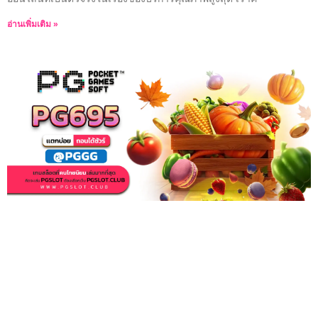
อ่านเพิ่มเติม »