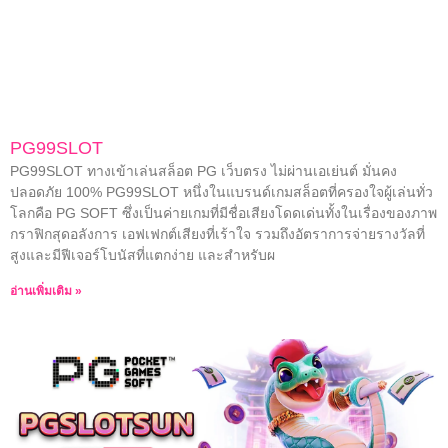
PG99SLOT
PG99SLOT ทางเข้าเล่นสล็อต PG เว็บตรง ไม่ผ่านเอเย่นต์ มั่นคง
ปลอดภัย 100% PG99SLOT หนึ่งในแบรนด์เกมสล็อตที่ครองใจผู้เล่นทั่ว
โลกคือ PG SOFT ซึ่งเป็นค่ายเกมที่มีชื่อเสียงโดดเด่นทั้งในเรื่องของภาพ
กราฟิกสุดอลังการ เอฟเฟกต์เสียงที่เร้าใจ รวมถึงอัตราการจ่ายรางวัลที่
สูงและมีฟีเจอร์โบนัสที่แตกง่าย และสำหรับผ
อ่านเพิ่มเติม »