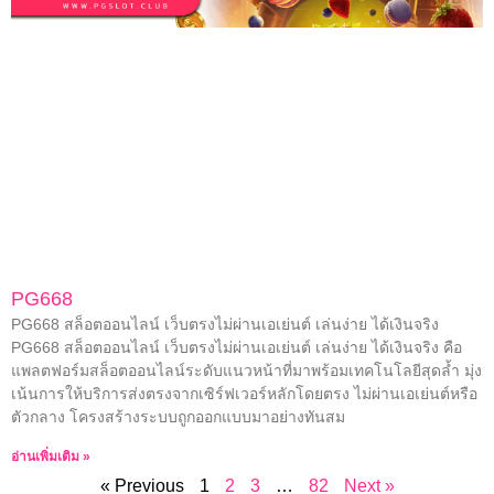
PG668
PG668 สล็อตออนไลน์ เว็บตรงไม่ผ่านเอเย่นต์ เล่นง่าย ได้เงินจริง
PG668 สล็อตออนไลน์ เว็บตรงไม่ผ่านเอเย่นต์ เล่นง่าย ได้เงินจริง คือ
แพลตฟอร์มสล็อตออนไลน์ระดับแนวหน้าที่มาพร้อมเทคโนโลยีสุดล้ำ มุ่ง
เน้นการให้บริการส่งตรงจากเซิร์ฟเวอร์หลักโดยตรง ไม่ผ่านเอเย่นต์หรือ
ตัวกลาง โครงสร้างระบบถูกออกแบบมาอย่างทันสม
อ่านเพิ่มเติม »
« Previous
1
2
3
…
82
Next »