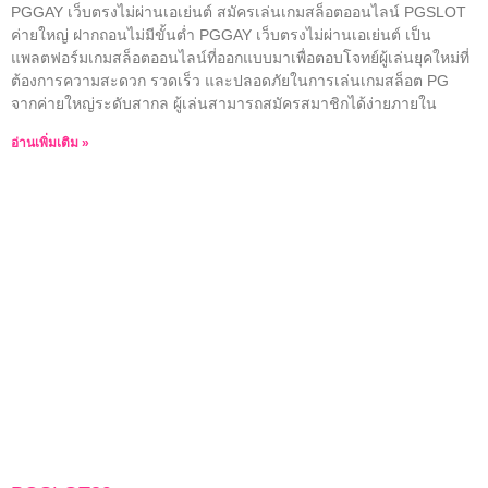
PGGAY เว็บตรงไม่ผ่านเอเย่นต์ สมัครเล่นเกมสล็อตออนไลน์ PGSLOT
ค่ายใหญ่ ฝากถอนไม่มีขั้นต่ำ PGGAY เว็บตรงไม่ผ่านเอเย่นต์ เป็น
แพลตฟอร์มเกมสล็อตออนไลน์ที่ออกแบบมาเพื่อตอบโจทย์ผู้เล่นยุคใหม่ที่
ต้องการความสะดวก รวดเร็ว และปลอดภัยในการเล่นเกมสล็อต PG
จากค่ายใหญ่ระดับสากล ผู้เล่นสามารถสมัครสมาชิกได้ง่ายภายใน
อ่านเพิ่มเติม »