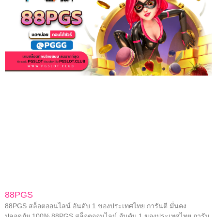
88PGS
88PGS สล็อตออนไลน์ อันดับ 1 ของประเทศไทย การันตี มั่นคง
ปลอดภัย 100% 88PGS สล็อตออนไลน์ อันดับ 1 ของประเทศไทย การัน