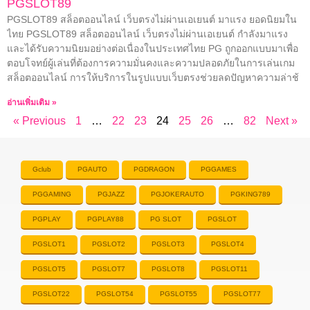
PGSLOT89
PGSLOT89 สล็อตออนไลน์ เว็บตรงไม่ผ่านเอเยนต์ มาแรง ยอดนิยมใน
ไทย PGSLOT89 สล็อตออนไลน์ เว็บตรงไม่ผ่านเอเยนต์ กำลังมาแรง
และได้รับความนิยมอย่างต่อเนื่องในประเทศไทย PG ถูกออกแบบมาเพื่อ
ตอบโจทย์ผู้เล่นที่ต้องการความมั่นคงและความปลอดภัยในการเล่นเกม
สล็อตออนไลน์ การให้บริการในรูปแบบเว็บตรงช่วยลดปัญหาความล่าช้
อ่านเพิ่มเติม »
« Previous
1
…
22
23
24
25
26
…
82
Next »
Gclub
PGAUTO
PGDRAGON
PGGAMES
PGGAMING
PGJAZZ
PGJOKERAUTO
PGKING789
PGPLAY
PGPLAY88
PG SLOT
PGSLOT
PGSLOT1
PGSLOT2
PGSLOT3
PGSLOT4
PGSLOT5
PGSLOT7
PGSLOT8
PGSLOT11
PGSLOT22
PGSLOT54
PGSLOT55
PGSLOT77