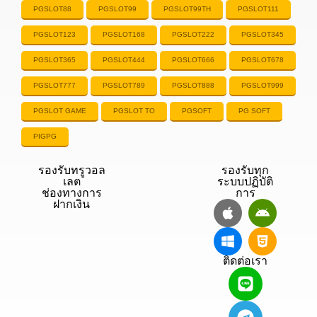
PGSLOT88
PGSLOT99
PGSLOT99TH
PGSLOT111
PGSLOT123
PGSLOT168
PGSLOT222
PGSLOT345
PGSLOT365
PGSLOT444
PGSLOT666
PGSLOT678
PGSLOT777
PGSLOT789
PGSLOT888
PGSLOT999
PGSLOT GAME
PGSLOT TO
PGSOFT
PG SOFT
PIGPG
รองรับทรูวอล
รองรับทุก
เลต
ระบบปฏิบัติ
ช่องทางการ
การ
ฝากเงิน
ติดต่อเรา