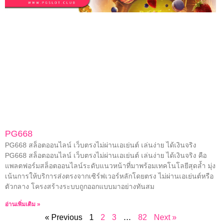
PG668
PG668 สล็อตออนไลน์ เว็บตรงไม่ผ่านเอเย่นต์ เล่นง่าย ได้เงินจริง
PG668 สล็อตออนไลน์ เว็บตรงไม่ผ่านเอเย่นต์ เล่นง่าย ได้เงินจริง คือ
แพลตฟอร์มสล็อตออนไลน์ระดับแนวหน้าที่มาพร้อมเทคโนโลยีสุดล้ำ มุ่ง
เน้นการให้บริการส่งตรงจากเซิร์ฟเวอร์หลักโดยตรง ไม่ผ่านเอเย่นต์หรือ
ตัวกลาง โครงสร้างระบบถูกออกแบบมาอย่างทันสม
อ่านเพิ่มเติม »
« Previous
1
2
3
…
82
Next »