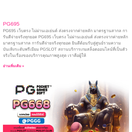
PG695
PG695 เว็บตรง ไม่ผ่านเอเย่นต์ ส่งตรงจากค่ายหลัก มาตรฐานสากล กา
รันตีจ่ายจริงทุกยอด PG695 เว็บตรง ไม่ผ่านเอเย่นต์ ส่งตรงจากค่ายหลัก
มาตรฐานสากล การันตีจ่ายจริงทุกยอด ยินดีต้อนรับสู่ศูนย์รวมความ
บันเทิงระดับพรีเมียม PGSLOT สถานบริการเกมสล็อตออนไลน์ที่เป็นตัว
จริงในเรื่องของบริการคุณภาพสูงสุด เราคือผู้ให้
อ่านเพิ่มเติม »