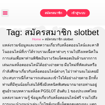
สมัครสมาชิก
เข้าสู่ระบบ
หน้าหลัก
แจกเครดิตฟรี
ทดลองเล่น
โปรโมชั่น
ติดต่อเรา
Tag: สมัครสมาชิก slotbet
Home
»
สมัครสมาชิก slotbet
แหล่งรวมข้อมูลและบทความเกี่ยวกับสล็อตออนไลน์และคาสิ
โนออนไลน์ที่เราได้รวบรวมเนื้อหาต่างๆ รวมไปถึงเทคนิคใน
การเล่นเพื่อพาท่านพิชิตเงินรางวัลแจ็คพอตเงินล้านจากการ
เล่นเกมสล็อตออนไลน์ได้อย่างง่ายดาย มือใหม่ที่หัดเล่นหรือ
กำลังศึกษาเกี่ยวกับสล็อตออนไลน์ต่างๆ ไม่ว่าท่านจะไม่เคยมี
ประสบการณืก็สามารถเล่นและเข้าใจได้อย่างง่ายดาย อีกทั้ง
ท่านที่มีทุนน้อยก็เล่นได้ซึ่งมีเทคนิคพิเศษมากมายรอท่านอยู่
ศูนย์รวมบทความสล็อต PGSLOT อันดับ 1 ของประเทศไทย
แหล่งรวมความรู้ ข้อมูลเกี่ยวกับสล็อตออนไลน์ฟรี รวมไปถึง
การแนะนำเกมน่าเล่น เว็บไซต์เกมที่แจ็คพอตแตกเยอะ แตก