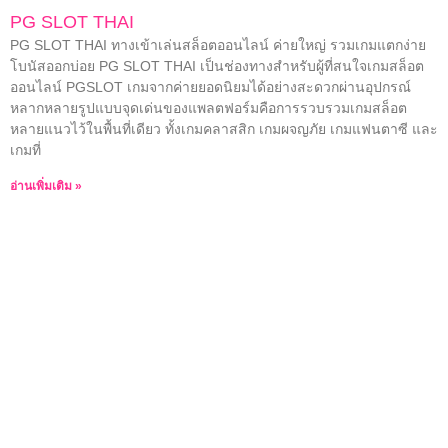
PG SLOT THAI
PG SLOT THAI ทางเข้าเล่นสล็อตออนไลน์ ค่ายใหญ่ รวมเกมแตกง่าย
โบนัสออกบ่อย PG SLOT THAI เป็นช่องทางสำหรับผู้ที่สนใจเกมสล็อต
ออนไลน์ PGSLOT เกมจากค่ายยอดนิยมได้อย่างสะดวกผ่านอุปกรณ์
หลากหลายรูปแบบจุดเด่นของแพลตฟอร์มคือการรวบรวมเกมสล็อต
หลายแนวไว้ในพื้นที่เดียว ทั้งเกมคลาสสิก เกมผจญภัย เกมแฟนตาซี และ
เกมที่
อ่านเพิ่มเติม »