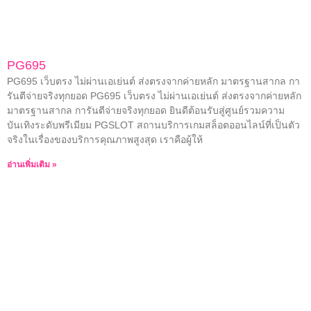
PG695
PG695 เว็บตรง ไม่ผ่านเอเย่นต์ ส่งตรงจากค่ายหลัก มาตรฐานสากล กา
รันตีจ่ายจริงทุกยอด PG695 เว็บตรง ไม่ผ่านเอเย่นต์ ส่งตรงจากค่ายหลัก
มาตรฐานสากล การันตีจ่ายจริงทุกยอด ยินดีต้อนรับสู่ศูนย์รวมความ
บันเทิงระดับพรีเมียม PGSLOT สถานบริการเกมสล็อตออนไลน์ที่เป็นตัว
จริงในเรื่องของบริการคุณภาพสูงสุด เราคือผู้ให้
อ่านเพิ่มเติม »