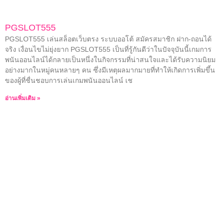
PGSLOT555
PGSLOT555 เล่นสล็อตเว็บตรง ระบบออโต้ สมัครสมาชิก ฝาก-ถอนได้
จริง เงื่อนไขไม่ยุ่งยาก PGSLOT555 เป็นที่รู้กันดีว่าในปัจจุบันนี้เกมการ
พนันออนไลน์ได้กลายเป็นหนึ่งในกิจกรรมที่น่าสนใจและได้รับความนิยม
อย่างมากในหมู่คนหลายๆ คน ซึ่งมีเหตุผลมากมายที่ทำให้เกิดการเพิ่มขึ้น
ของผู้ที่ชื่นชอบการเล่นเกมพนันออนไลน์ เช
อ่านเพิ่มเติม »