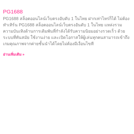
PG1688
PG1688 สล็อตออนไลน์เว็บตรงอับดับ 1 ในไทย ฝากเท่าไหร่ก็ได้ ไม่ต้อง
ทำเทิร์น PG1688 สล็อตออนไลน์เว็บตรงอันดับ 1 ในไทย แหล่งรวม
ความบันเทิงด้านการเดิมพันที่กำลังได้รับความนิยมอย่างรวดเร็ว ด้วย
ระบบที่ทันสมัย ใช้งานง่าย และเปิดโอกาสให้ผู้เล่นทุกคนสามารถเข้าถึง
เกมคุณภาพจากค่ายชั้นนำได้โดยไม่ต้องมีเงื่อนไขที
อ่านเพิ่มเติม »