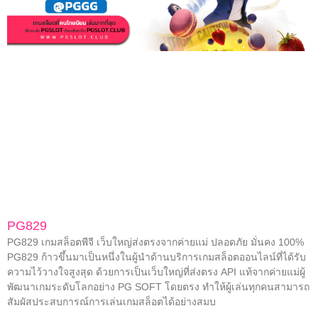
PG829
PG829 เกมสล็อตพีจี เว็บใหญ่ส่งตรงจากค่ายแม่ ปลอดภัย มั่นคง 100%
PG829 ก้าวขึ้นมาเป็นหนึ่งในผู้นำด้านบริการเกมสล็อตออนไลน์ที่ได้รับ
ความไว้วางใจสูงสุด ด้วยการเป็นเว็บใหญ่ที่ส่งตรง API แท้จากค่ายแม่ผู้
พัฒนาเกมระดับโลกอย่าง PG SOFT โดยตรง ทำให้ผู้เล่นทุกคนสามารถ
สัมผัสประสบการณ์การเล่นเกมสล็อตได้อย่างสมบ