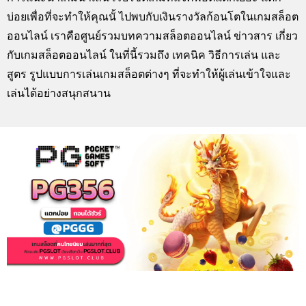
บ่อยเพื่อที่จะทำให้คุณนั้ ไปพบกับเงินรางวัลก้อนโตในเกมสล็อต
ออนไลน์ เราคือศูนย์รวมบทความสล็อตออนไลน์ ข่าวสาร เกี่ยว
กับเกมสล็อตออนไลน์ ในที่นี้รวมถึง เทคนิค วิธีการเล่น และ
สูตร รูปแบบการเล่นเกมสล็อตต่างๆ ที่จะทำให้ผู้เล่นเข้าใจและ
เล่นได้อย่างสนุกสนาน