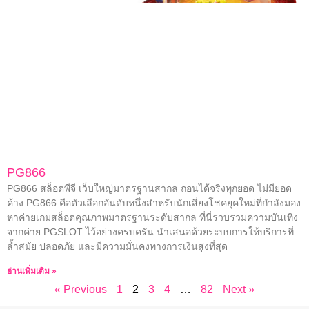
PG866
PG866 สล็อตพีจี เว็บใหญ่มาตรฐานสากล ถอนได้จริงทุกยอด ไม่มียอด
ค้าง PG866 คือตัวเลือกอันดับหนึ่งสำหรับนักเสี่ยงโชคยุคใหม่ที่กำลังมอง
หาค่ายเกมสล็อตคุณภาพมาตรฐานระดับสากล ที่นี่รวบรวมความบันเทิง
จากค่าย PGSLOT ไว้อย่างครบครัน นำเสนอด้วยระบบการให้บริการที่
ล้ำสมัย ปลอดภัย และมีความมั่นคงทางการเงินสูงที่สุด
อ่านเพิ่มเติม »
« Previous
1
2
3
4
…
82
Next »