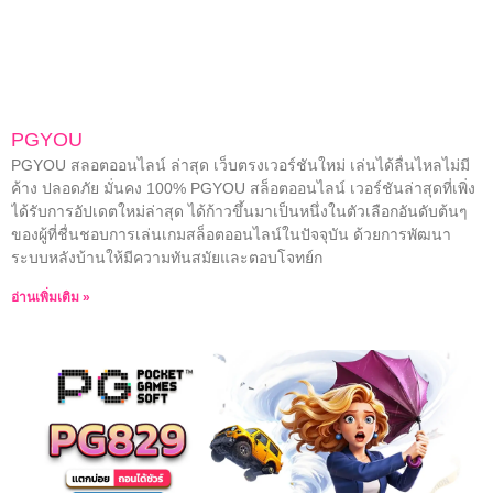
PGYOU
PGYOU สลอตออนไลน์ ล่าสุด เว็บตรงเวอร์ชันใหม่ เล่นได้ลื่นไหลไม่มี
ค้าง ปลอดภัย มั่นคง 100% PGYOU สล็อตออนไลน์ เวอร์ชันล่าสุดที่เพิ่ง
ได้รับการอัปเดตใหม่ล่าสุด ได้ก้าวขึ้นมาเป็นหนึ่งในตัวเลือกอันดับต้นๆ
ของผู้ที่ชื่นชอบการเล่นเกมสล็อตออนไลน์ในปัจจุบัน ด้วยการพัฒนา
ระบบหลังบ้านให้มีความทันสมัยและตอบโจทย์ก
อ่านเพิ่มเติม »