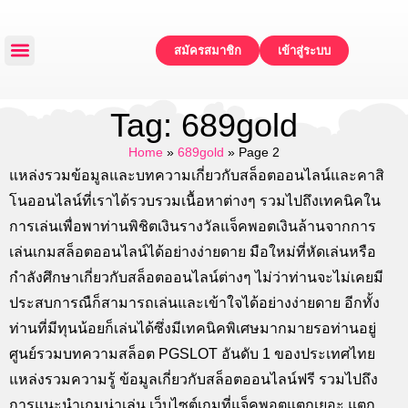
สมัครสมาชิก
เข้าสู่ระบบ
หน้าหลัก
แจกเครดิตฟรี
ทดลองเล่น
โปรโมชั่น
ติดต่อเรา
Tag: 689gold
Home
»
689gold
»
Page 2
แหล่งรวมข้อมูลและบทความเกี่ยวกับสล็อตออนไลน์และคาสิ
โนออนไลน์ที่เราได้รวบรวมเนื้อหาต่างๆ รวมไปถึงเทคนิคใน
การเล่นเพื่อพาท่านพิชิตเงินรางวัลแจ็คพอตเงินล้านจากการ
เล่นเกมสล็อตออนไลน์ได้อย่างง่ายดาย มือใหม่ที่หัดเล่นหรือ
กำลังศึกษาเกี่ยวกับสล็อตออนไลน์ต่างๆ ไม่ว่าท่านจะไม่เคยมี
ประสบการณืก็สามารถเล่นและเข้าใจได้อย่างง่ายดาย อีกทั้ง
ท่านที่มีทุนน้อยก็เล่นได้ซึ่งมีเทคนิคพิเศษมากมายรอท่านอยู่
ศูนย์รวมบทความสล็อต PGSLOT อันดับ 1 ของประเทศไทย
แหล่งรวมความรู้ ข้อมูลเกี่ยวกับสล็อตออนไลน์ฟรี รวมไปถึง
การแนะนำเกมน่าเล่น เว็บไซต์เกมที่แจ็คพอตแตกเยอะ แตก