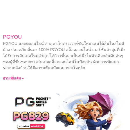
PGYOU
PGYOU สลอตออนไลน์ ล่าสุด เว็บตรงเวอร์ชันใหม่ เล่นได้ลื่นไหลไม่มี
ค้าง ปลอดภัย มั่นคง 100% PGYOU สล็อตออนไลน์ เวอร์ชันล่าสุดที่เพิ่ง
ได้รับการอัปเดตใหม่ล่าสุด ได้ก้าวขึ้นมาเป็นหนึ่งในตัวเลือกอันดับต้นๆ
ของผู้ที่ชื่นชอบการเล่นเกมสล็อตออนไลน์ในปัจจุบัน ด้วยการพัฒนา
ระบบหลังบ้านให้มีความทันสมัยและตอบโจทย์ก
อ่านเพิ่มเติม »