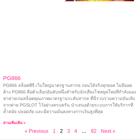
PG866
PG866 สล็อตพีจี เว็บใหญ่มาตรฐานสากล ถอนได้จริงทุกยอด ไม่มียอด
ค้าง PG866 คือตัวเลือกอันดับหนึ่งสำหรับนักเสี่ยงโชคยุคใหม่ที่กำลังมอง
หาค่ายเกมสล็อตคุณภาพมาตรฐานระดับสากล ที่นี่รวบรวมความบันเทิง
จากค่าย PGSLOT ไว้อย่างครบครัน นำเสนอด้วยระบบการให้บริการที่
ล้ำสมัย ปลอดภัย และมีความมั่นคงทางการเงินสูงที่สุด
อ่านเพิ่มเติม »
« Previous
1
2
3
4
…
82
Next »