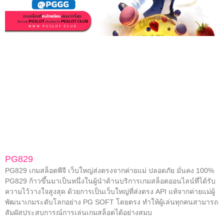
PG829
PG829 เกมสล็อตพีจี เว็บใหญ่ส่งตรงจากค่ายแม่ ปลอดภัย มั่นคง 100%
PG829 ก้าวขึ้นมาเป็นหนึ่งในผู้นำด้านบริการเกมสล็อตออนไลน์ที่ได้รับ
ความไว้วางใจสูงสุด ด้วยการเป็นเว็บใหญ่ที่ส่งตรง API แท้จากค่ายแม่ผู้
พัฒนาเกมระดับโลกอย่าง PG SOFT โดยตรง ทำให้ผู้เล่นทุกคนสามารถ
สัมผัสประสบการณ์การเล่นเกมสล็อตได้อย่างสมบ