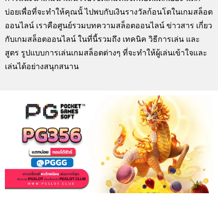
บ่อยเพื่อที่จะทำให้คุณนั้ ไปพบกับเงินรางวัลก้อนโตในเกมสล็อต
ออนไลน์ เราคือศูนย์รวมบทความสล็อตออนไลน์ ข่าวสาร เกี่ยว
กับเกมสล็อตออนไลน์ ในที่นี้รวมถึง เทคนิค วิธีการเล่น และ
สูตร รูปแบบการเล่นเกมสล็อตต่างๆ ที่จะทำให้ผู้เล่นเข้าใจและ
เล่นได้อย่างสนุกสนาน