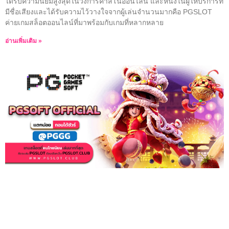
ได้รับความนิยมสูงสุดในวงการคาสิโนออนไลน์ และหนึ่งในผู้ให้บริการที่
มีชื่อเสียงและได้รับความไว้วางใจจากผู้เล่นจำนวนมากคือ PGSLOT
ค่ายเกมสล็อตออนไลน์ที่มาพร้อมกับเกมที่หลากหลาย
อ่านเพิ่มเติม »