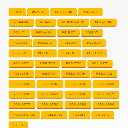
Gclub
PGAUTO
PGDRAGON
PGGAMES
PGGAMING
PGJAZZ
PGJOKERAUTO
PGKING789
PGPLAY
PGPLAY88
PG SLOT
PGSLOT
PGSLOT1
PGSLOT2
PGSLOT3
PGSLOT4
PGSLOT5
PGSLOT7
PGSLOT8
PGSLOT11
PGSLOT22
PGSLOT54
PGSLOT55
PGSLOT77
PGSLOT88
PGSLOT99
PGSLOT99TH
PGSLOT111
PGSLOT123
PGSLOT168
PGSLOT222
PGSLOT345
PGSLOT365
PGSLOT444
PGSLOT666
PGSLOT678
PGSLOT777
PGSLOT789
PGSLOT888
PGSLOT999
PGSLOT GAME
PGSLOT TO
PGSOFT
PG SOFT
PIGPG