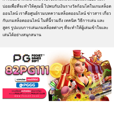
บ่อยเพื่อที่จะทำให้คุณนั้ ไปพบกับเงินรางวัลก้อนโตในเกมสล็อต
ออนไลน์ เราคือศูนย์รวมบทความสล็อตออนไลน์ ข่าวสาร เกี่ยว
กับเกมสล็อตออนไลน์ ในที่นี้รวมถึง เทคนิค วิธีการเล่น และ
สูตร รูปแบบการเล่นเกมสล็อตต่างๆ ที่จะทำให้ผู้เล่นเข้าใจและ
เล่นได้อย่างสนุกสนาน