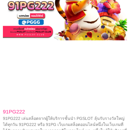
91PG222
91PG222 เล่นสล็อตจากผู้ให้บริการชั้นนำ PGSLOT ลุ้นรับรางวัลใหญ่
ได้ทุกวัน 91PG222 หรือ 91PG เว็บเกมสล็อตออนไลน์หนึ่งในเว็บเกมที่