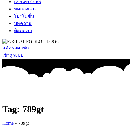
แจกเครดิตฟรี
ทดลองเล่น
โปรโมชั่น
บทความ
ติดต่อเรา
สมัครสมาชิก
เข้าสู่ระบบ
Tag: 789gt
Home
»
789gt