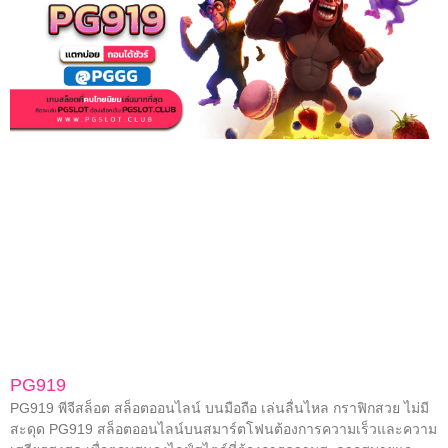
PG919
PG919 พีจีสล็อต สล็อตออนไลน์ บนมือถือ เล่นลื่นไหล กราฟิกสวย ไม่มี
สะดุด PG919 สล็อตออนไลน์บนสมาร์ตโฟนต้องการความเร็วและความ