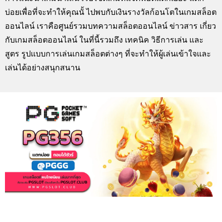
บ่อยเพื่อที่จะทำให้คุณนั้ ไปพบกับเงินรางวัลก้อนโตในเกมสล็อต
ออนไลน์ เราคือศูนย์รวมบทความสล็อตออนไลน์ ข่าวสาร เกี่ยว
กับเกมสล็อตออนไลน์ ในที่นี้รวมถึง เทคนิค วิธีการเล่น และ
สูตร รูปแบบการเล่นเกมสล็อตต่างๆ ที่จะทำให้ผู้เล่นเข้าใจและ
เล่นได้อย่างสนุกสนาน