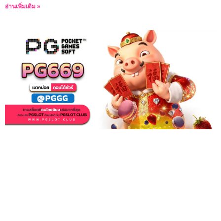
อ่านเพิ่มเติม »