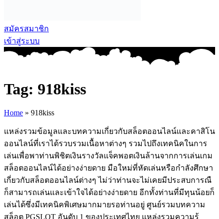
สมัครสมาชิก
เข้าสู่ระบบ
Tag: 918kiss
Home
»
918kiss
แหล่งรวมข้อมูลและบทความเกี่ยวกับสล็อตออนไลน์และคาสิโน
ออนไลน์ที่เราได้รวบรวมเนื้อหาต่างๆ รวมไปถึงเทคนิคในการ
เล่นเพื่อพาท่านพิชิตเงินรางวัลแจ็คพอตเงินล้านจากการเล่นเกม
สล็อตออนไลน์ได้อย่างง่ายดาย มือใหม่ที่หัดเล่นหรือกำลังศึกษา
เกี่ยวกับสล็อตออนไลน์ต่างๆ ไม่ว่าท่านจะไม่เคยมีประสบการณื
ก็สามารถเล่นและเข้าใจได้อย่างง่ายดาย อีกทั้งท่านที่มีทุนน้อยก็
เล่นได้ซึ่งมีเทคนิคพิเศษมากมายรอท่านอยู่ ศูนย์รวมบทความ
สล็อต PGSLOT อันดับ 1 ของประเทศไทย แหล่งรวมความรู้