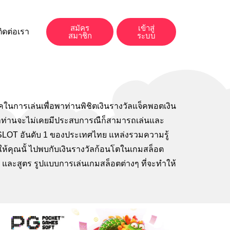
สมัคร
เข้าสู่
ติดต่อเรา
สมาชิก
ระบบ
นการเล่นเพื่อพาท่านพิชิตเงินรางวัลแจ็คพอตเงิน
่ว่าท่านจะไม่เคยมีประสบการณืก็สามารถเล่นและ
 PGSLOT อันดับ 1 ของประเทศไทย แหล่งรวมความรู้
ให้คุณนั้ ไปพบกับเงินรางวัลก้อนโตในเกมสล็อต
น และสูตร รูปแบบการเล่นเกมสล็อตต่างๆ ที่จะทำให้