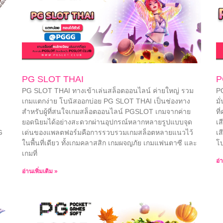
PG SLOT THAI
P
PG SLOT THAI ทางเข้าเล่นสล็อตออนไลน์ ค่ายใหญ่ รวม
PG
เกมแตกง่าย โบนัสออกบ่อย PG SLOT THAI เป็นช่องทาง
ม
สำหรับผู้ที่สนใจเกมสล็อตออนไลน์ PGSLOT เกมจากค่าย
ที
ยอดนิยมได้อย่างสะดวกผ่านอุปกรณ์หลากหลายรูปแบบจุด
เส
G
เด่นของแพลตฟอร์มคือการรวบรวมเกมสล็อตหลายแนวไว้
เส
ในพื้นที่เดียว ทั้งเกมคลาสสิก เกมผจญภัย เกมแฟนตาซี และ
โบ
เกมที่
อ่
อ่านเพิ่มเติม »