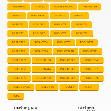
PGGAMING
PGJAZZ
PGJOKERAUTO
PGKING789
PGPLAY
PGPLAY88
PG SLOT
PGSLOT
PGSLOT1
PGSLOT2
PGSLOT3
PGSLOT4
PGSLOT5
PGSLOT7
PGSLOT8
PGSLOT11
PGSLOT22
PGSLOT54
PGSLOT55
PGSLOT77
PGSLOT88
PGSLOT99
PGSLOT99TH
PGSLOT111
PGSLOT123
PGSLOT168
PGSLOT222
PGSLOT345
PGSLOT365
PGSLOT444
PGSLOT666
PGSLOT678
PGSLOT777
PGSLOT789
PGSLOT888
PGSLOT999
PGSLOT GAME
PGSLOT TO
PGSOFT
PG SOFT
PIGPG
รองรับทรูวอล
รองรับทุก