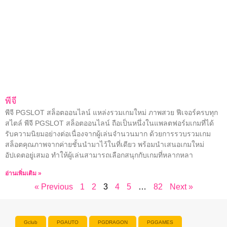
พีจี
พีจี PGSLOT สล็อตออนไลน์ แหล่งรวมเกมใหม่ ภาพสวย ฟีเจอร์ครบทุก
สไตล์ พีจี PGSLOT สล็อตออนไลน์ ถือเป็นหนึ่งในแพลตฟอร์มเกมที่ได้
รับความนิยมอย่างต่อเนื่องจากผู้เล่นจำนวนมาก ด้วยการรวบรวมเกม
สล็อตคุณภาพจากค่ายชั้นนำมาไว้ในที่เดียว พร้อมนำเสนอเกมใหม่
อัปเดตอยู่เสมอ ทำให้ผู้เล่นสามารถเลือกสนุกกับเกมที่หลากหลา
อ่านเพิ่มเติม »
« Previous
1
2
3
4
5
…
82
Next »
Gclub
PGAUTO
PGDRAGON
PGGAMES