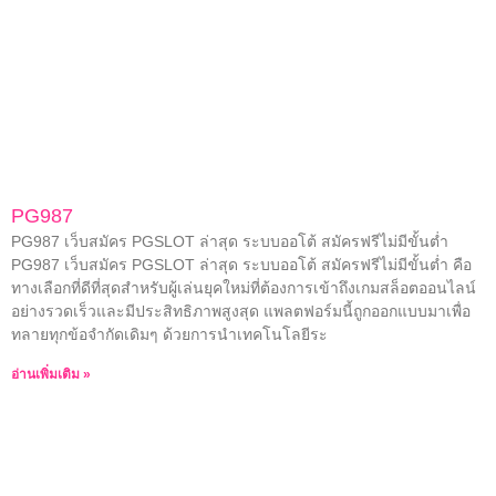
PG987
PG987 เว็บสมัคร PGSLOT ล่าสุด ระบบออโต้ สมัครฟรีไม่มีขั้นต่ำ
PG987 เว็บสมัคร PGSLOT ล่าสุด ระบบออโต้ สมัครฟรีไม่มีขั้นต่ำ คือ
ทางเลือกที่ดีที่สุดสำหรับผู้เล่นยุคใหม่ที่ต้องการเข้าถึงเกมสล็อตออนไลน์
อย่างรวดเร็วและมีประสิทธิภาพสูงสุด แพลตฟอร์มนี้ถูกออกแบบมาเพื่อ
ทลายทุกข้อจำกัดเดิมๆ ด้วยการนำเทคโนโลยีระ
อ่านเพิ่มเติม »