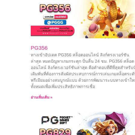
PG356
ทางเข้าอัปเดต PG356 สล็อตออนไลน์ ลิงก์ตรงเวอร์ชัน
ล่าสุด หมดปัญหาเกมกระตุก ปั่นลื่น 24 ชม. PG356 สล็อต
ออนไลน์ ลิงก์ตรงเวอร์ชันล่าสุด คือคำตอบที่ดีที่สุดสำหรับน
เดิมพันที่ต้องการสัมผัสประสบการณ์การเล่นเกมสล็อตระด
พรีเมียมอย่างสมบูรณ์แบบ ด้วยการพัฒนาระบบทางเข้าให
ทั้งหมดเพื่อเพิ่มประสิทธิภาพการเชื่อ
อ่านเพิ่มเติม »