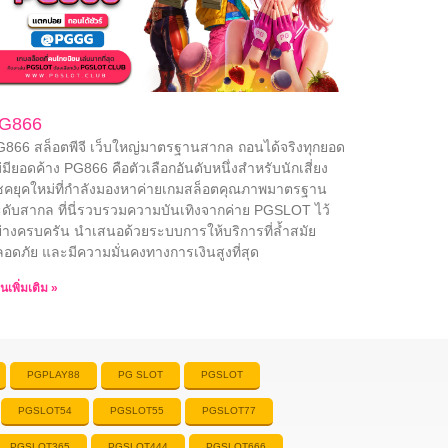
G866
866 สล็อตพีจี เว็บใหญ่มาตรฐานสากล ถอนได้จริงทุกยอด
่มียอดค้าง PG866 คือตัวเลือกอันดับหนึ่งสำหรับนักเสี่ยง
ชคยุคใหม่ที่กำลังมองหาค่ายเกมสล็อตคุณภาพมาตรฐาน
ดับสากล ที่นี่รวบรวมความบันเทิงจากค่าย PGSLOT ไว้
่างครบครัน นำเสนอด้วยระบบการให้บริการที่ล้ำสมัย
อดภัย และมีความมั่นคงทางการเงินสูงที่สุด
านเพิ่มเติม »
PGPLAY88
PG SLOT
PGSLOT
PGSLOT54
PGSLOT55
PGSLOT77
PGSLOT365
PGSLOT444
PGSLOT666