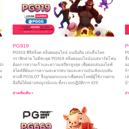
PG919
P
PG919 พีจีสล็อต สล็อตออนไลน์ บนมือถือ เล่นลื่นไหล
PG
กราฟิกสวย ไม่มีสะดุด PG919 สล็อตออนไลน์บนสมาร์ตโฟน
ลื
ัก
ต้องการความเร็วและความเสถียรสูงสุด เพื่อตอบสนองไลฟ์
ออ
ับ
สไตล์ที่ต้องการความสะดวกสบายและความบันเทิงแบบทัน
ก้
ม่
ท่วงที PGSLOT จึงถูกออกแบบมาเพื่อตอบโจทย์ผู้ใช้งานผ่าน
เล
มือถือได้อย่างสมบูรณ์แบบ ทั้งระบบปฏิบัติการ iOS
บ้
อ่านเพิ่มเติม »
อ่