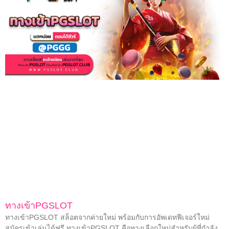
ทางเข้าPGSLOT
ทางเข้าPGSLOT สล็อตจากค่ายใหม่ พร้อมกับการอัพเดทฟีเจอร์ใหม่
สมัครเข้าเล่นได้ฟรี ทางเข้าPGSLOT คือทางเลือกใหม่สำหรับผู้ที่กำลัง