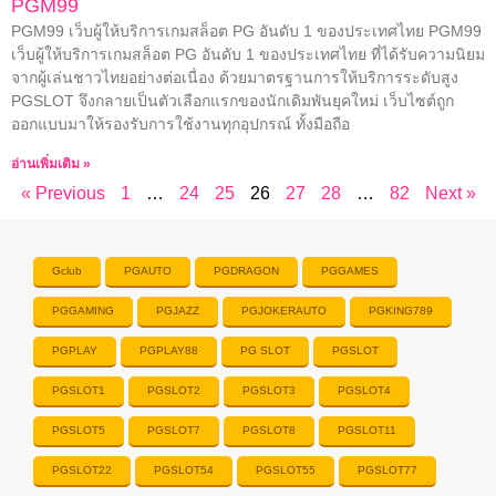
PGM99
PGM99 เว็บผู้ให้บริการเกมสล็อต PG อันดับ 1 ของประเทศไทย PGM99
เว็บผู้ให้บริการเกมสล็อต PG อันดับ 1 ของประเทศไทย ที่ได้รับความนิยม
จากผู้เล่นชาวไทยอย่างต่อเนื่อง ด้วยมาตรฐานการให้บริการระดับสูง
PGSLOT จึงกลายเป็นตัวเลือกแรกของนักเดิมพันยุคใหม่ เว็บไซต์ถูก
ออกแบบมาให้รองรับการใช้งานทุกอุปกรณ์ ทั้งมือถือ
อ่านเพิ่มเติม »
« Previous
1
…
24
25
26
27
28
…
82
Next »
Gclub
PGAUTO
PGDRAGON
PGGAMES
PGGAMING
PGJAZZ
PGJOKERAUTO
PGKING789
PGPLAY
PGPLAY88
PG SLOT
PGSLOT
PGSLOT1
PGSLOT2
PGSLOT3
PGSLOT4
PGSLOT5
PGSLOT7
PGSLOT8
PGSLOT11
PGSLOT22
PGSLOT54
PGSLOT55
PGSLOT77