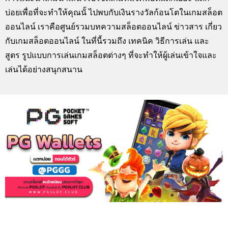
บ่อยเพื่อที่จะทำให้คุณนั้ ไปพบกับเงินรางวัลก้อนโตในเกมสล็อต
ออนไลน์ เราคือศูนย์รวมบทความสล็อตออนไลน์ ข่าวสาร เกี่ยว
กับเกมสล็อตออนไลน์ ในที่นี้รวมถึง เทคนิค วิธีการเล่น และ
สูตร รูปแบบการเล่นเกมสล็อตต่างๆ ที่จะทำให้ผู้เล่นเข้าใจและ
เล่นได้อย่างสนุกสนาน