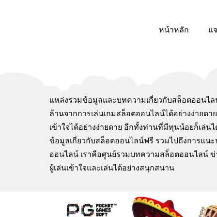
หน้าหลัก
แจ
แหล่งรวมข้อมูลและบทความเกี่ยวกับสล็อตออนไลน์แ
ล้านจากการเล่นเกมสล็อตออนไลน์ได้อย่างง่ายดาย 
เข้าใจได้อย่างง่ายดาย อีกทั้งท่านที่มีทุนน้อยก
ข้อมูลเกี่ยวกับสล็อตออนไลน์ฟรี รวมไปถึงการแนะน
ออนไลน์ เราคือศูนย์รวมบทความสล็อตออนไลน์ ข่าวส
ผู้เล่นเข้าใจและเล่นได้อย่างสนุกสนาน