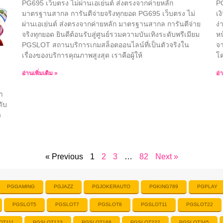
PG695 เว็บตรง ไม่ผ่านเอเย่นต์ ส่งตรงจากค่ายหลัก
PG
มาตรฐานสากล การันตีจ่ายจริงทุกยอด PG695 เว็บตรง ไม่
เง
ผ่านเอเย่นต์ ส่งตรงจากค่ายหลัก มาตรฐานสากล การันตีจ่าย
ง่
จริงทุกยอด ยินดีต้อนรับสู่ศูนย์รวมความบันเทิงระดับพรีเมียม
หน
PGSLOT สถานบริการเกมสล็อตออนไลน์ที่เป็นตัวจริงใน
จา
เรื่องของบริการคุณภาพสูงสุด เราคือผู้ให้
โ
อ่านเพิ่มเติม »
อ่
า
ดับ
ว
« Previous
1
2
3
…
82
Next »
PGGAMING
PGJAZZ
PGJOKERAUTO
PGKING789
PGPLAY
PGSLOT5
PGSLOT7
PGSLOT8
PGSLOT11
PGSLOT22
OT111
PGSLOT123
PGSLOT168
PGSLOT222
PGSLOT345