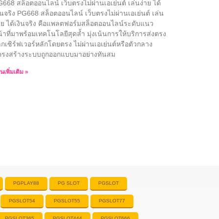
668 สล็อตออนไลน์ เว็บตรงไม่ผ่านเอเย่นต์ เล่นง่าย ได้
ินจริง PG668 สล็อตออนไลน์ เว็บตรงไม่ผ่านเอเย่นต์ เล่น
าย ได้เงินจริง คือแพลตฟอร์มสล็อตออนไลน์ระดับแนว
้าที่มาพร้อมเทคโนโลยีสุดล้ำ มุ่งเน้นการให้บริการส่งตรง
กเซิร์ฟเวอร์หลักโดยตรง ไม่ผ่านเอเย่นต์หรือตัวกลาง
ครงสร้างระบบถูกออกแบบมาอย่างทันสม
านเพิ่มเติม »
PGPLAY88
PG SLOT
PGSLOT
PGSLOT54
PGSLOT55
PGSLOT77
PGSLOT365
PGSLOT444
PGSLOT666