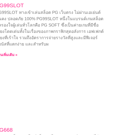
G99SLOT
99SLOT ทางเข้าเล่นสล็อต PG เว็บตรง ไม่ผ่านเอเย่นต์
ั่นคง ปลอดภัย 100% PG99SLOT หนึ่งในแบรนด์เกมสล็อต
่ครองใจผู้เล่นทั่วโลกคือ PG SOFT ซึ่งเป็นค่ายเกมที่มีชื่อ
ียงโดดเด่นทั้งในเรื่องของภาพกราฟิกสุดอลังการ เอฟเฟกต์
ียงที่เร้าใจ รวมถึงอัตราการจ่ายรางวัลที่สูงและมีฟีเจอร์
นัสที่แตกง่าย และสำหรับผ
านเพิ่มเติม »
G668