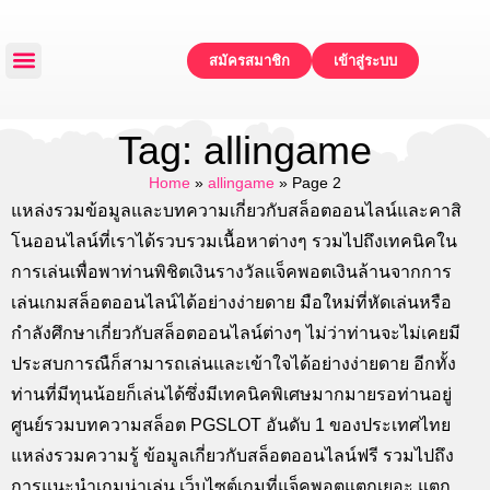
สมัครสมาชิก
เข้าสู่ระบบ
หน้าหลัก
แจกเครดิตฟรี
ทดลองเล่น
โปรโมชั่น
ติดต่อเรา
Tag: allingame
Home
»
allingame
»
Page 2
แหล่งรวมข้อมูลและบทความเกี่ยวกับสล็อตออนไลน์และคาสิ
โนออนไลน์ที่เราได้รวบรวมเนื้อหาต่างๆ รวมไปถึงเทคนิคใน
การเล่นเพื่อพาท่านพิชิตเงินรางวัลแจ็คพอตเงินล้านจากการ
เล่นเกมสล็อตออนไลน์ได้อย่างง่ายดาย มือใหม่ที่หัดเล่นหรือ
กำลังศึกษาเกี่ยวกับสล็อตออนไลน์ต่างๆ ไม่ว่าท่านจะไม่เคยมี
ประสบการณืก็สามารถเล่นและเข้าใจได้อย่างง่ายดาย อีกทั้ง
ท่านที่มีทุนน้อยก็เล่นได้ซึ่งมีเทคนิคพิเศษมากมายรอท่านอยู่
ศูนย์รวมบทความสล็อต PGSLOT อันดับ 1 ของประเทศไทย
แหล่งรวมความรู้ ข้อมูลเกี่ยวกับสล็อตออนไลน์ฟรี รวมไปถึง
การแนะนำเกมน่าเล่น เว็บไซต์เกมที่แจ็คพอตแตกเยอะ แตก