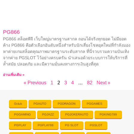
PG866
PG866 สล็อตพีจี เว็บใหญ่มาตรฐานสากล ถอนได้จริงทุกยอด ไม่มียอด
ค้าง PG866 คือตัวเลือกอันดับหนึ่งสำหรับนักเสี่ยงโชคยุคใหม่ที่กำลังมอง
หาค่ายเกมสล็อตคุณภาพมาตรฐานระดับสากล ที่นี่รวบรวมความบันเทิง
จากค่าย PGSLOT ไว้อย่างครบครัน นำเสนอด้วยระบบการให้บริการที่
ล้ำสมัย ปลอดภัย และมีความมั่นคงทางการเงินสูงที่สุด
อ่านเพิ่มเติม »
« Previous
1
2
3
4
…
82
Next »
Gclub
PGAUTO
PGDRAGON
PGGAMES
PGGAMING
PGJAZZ
PGJOKERAUTO
PGKING789
PGPLAY
PGPLAY88
PG SLOT
PGSLOT