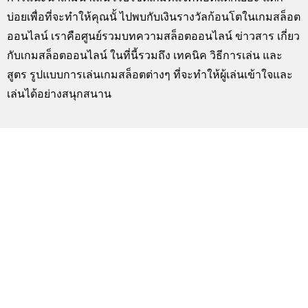
บ่อยเพื่อที่จะทำให้คุณนั้ ไปพบกับเงินรางวัลก้อนโตในเกมสล็อต
ออนไลน์ เราคือศูนย์รวมบทความสล็อตออนไลน์ ข่าวสาร เกี่ยว
กับเกมสล็อตออนไลน์ ในที่นี้รวมถึง เทคนิค วิธีการเล่น และ
สูตร รูปแบบการเล่นเกมสล็อตต่างๆ ที่จะทำให้ผู้เล่นเข้าใจและ
เล่นได้อย่างสนุกสนาน