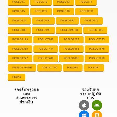
PGSLOT1
PGSLOT2
PGSLOT3
PGSLOT4
PGSLOT5
PGSLOT7
PGSLOT8
PGSLOT11
PGSLOT22
PGSLOT54
PGSLOT55
PGSLOT77
PGSLOT88
PGSLOT99
PGSLOT99TH
PGSLOT111
PGSLOT123
PGSLOT168
PGSLOT222
PGSLOT345
PGSLOT365
PGSLOT444
PGSLOT666
PGSLOT678
PGSLOT777
PGSLOT789
PGSLOT888
PGSLOT999
PGSLOT GAME
PGSLOT TO
PGSOFT
PG SOFT
PIGPG
รองรับทรูวอล
รองรับทุก
เลต
ระบบปฏิบัติ
ช่องทางการ
การ
ฝากเงิน