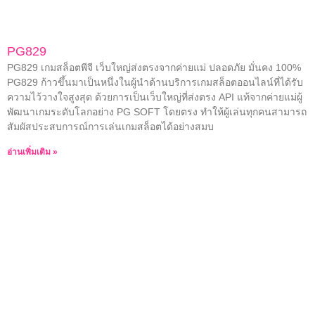
PG829
PG829 เกมสล็อตพีจี เว็บใหญ่ส่งตรงจากค่ายแม่ ปลอดภัย มั่นคง 100%
PG829 ก้าวขึ้นมาเป็นหนึ่งในผู้นำด้านบริการเกมสล็อตออนไลน์ที่ได้รับ
ความไว้วางใจสูงสุด ด้วยการเป็นเว็บใหญ่ที่ส่งตรง API แท้จากค่ายแม่ผู้
พัฒนาเกมระดับโลกอย่าง PG SOFT โดยตรง ทำให้ผู้เล่นทุกคนสามารถ
สัมผัสประสบการณ์การเล่นเกมสล็อตได้อย่างสมบ
อ่านเพิ่มเติม »