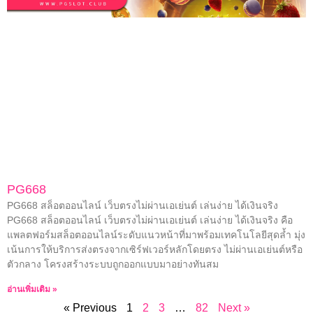
PG668
PG668 สล็อตออนไลน์ เว็บตรงไม่ผ่านเอเย่นต์ เล่นง่าย ได้เงินจริง
PG668 สล็อตออนไลน์ เว็บตรงไม่ผ่านเอเย่นต์ เล่นง่าย ได้เงินจริง คือ
แพลตฟอร์มสล็อตออนไลน์ระดับแนวหน้าที่มาพร้อมเทคโนโลยีสุดล้ำ มุ่ง
เน้นการให้บริการส่งตรงจากเซิร์ฟเวอร์หลักโดยตรง ไม่ผ่านเอเย่นต์หรือ
ตัวกลาง โครงสร้างระบบถูกออกแบบมาอย่างทันสม
อ่านเพิ่มเติม »
« Previous
1
2
3
…
82
Next »