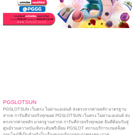
PGSLOTSUN
PGSLOTSUN เว็บตรง ไม่ผ่านเอเย่นต์ ส่งตรงจากค่ายหลัก มาตรฐาน
สากล การันตีจ่ายจริงทุกยอด PGSLOTSUN เว็บตรง ไม่ผ่านเอเย่นต์ ส่ง
ตรงจากค่ายหลัก มาตรฐานสากล การันตีจ่ายจริงทุกยอด ยินดีต้อนรับสู่
ศูนย์รวมความบันเทิงระดับพรีเมียม PGSLOT สถานบริการเกมสล็อต
ออนไลน์ที่เป็นตัวจริงในเรื่องของบริการคุณภาพสูงสุด เราค