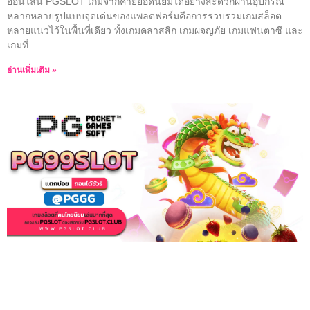
ออนไลน์ PGSLOT เกมจากค่ายยอดนิยมได้อย่างสะดวกผ่านอุปกรณ์
หลากหลายรูปแบบจุดเด่นของแพลตฟอร์มคือการรวบรวมเกมสล็อต
หลายแนวไว้ในพื้นที่เดียว ทั้งเกมคลาสสิก เกมผจญภัย เกมแฟนตาซี และ
เกมที่
อ่านเพิ่มเติม »