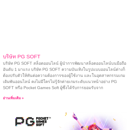
บริษัท PG SOFT
บริษัท PG SOFT สล็อตออนไลน์ ผู้นำการพัฒนาสล็อตออนไลน์บนมือถือ
อันดับ 1 มาแรง บริษัท PG SOFT ความบันเทิงในรูปแบบออนไลน์ต่างก็
ต้องปรับตัวให้ทันต่อความต้องการของผู้ใช้งาน และในอุตสาหกรรมเกม
เดิมพันออนไลน์ คงไม่มีใครไม่รู้จักค่ายเกมระดับแนวหน้าอย่าง PG
SOFT หรือ Pocket Games Soft ผู้ซึ่งได้รับการยอมรับจาก
อ่านเพิ่มเติม »