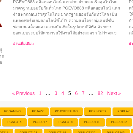
PGEVO888 สล็อตออนไลน์ แตกง่าย ฝากถอนเร็วสุดในไทย
PG
มาตรฐานยอมรับกันทั่วโลก PGEVO888 สล็อตออนไลน์ แตก
พร
ง่าย ฝากถอนเร็วสุดในไทย มาตรฐานยอมรับกันทั่วโลก เป็น
ให
แพลตฟอร์มเกมออนไลน์ที่ได้รับความสนใจจากผู้เล่นที่ชื่น
กำ
ชอบเกมสล็อตและความบันเทิงในรูปแบบดิจิทัล ด้วยการ
ต่
ออกแบบระบบให้สามารถใช้งานได้อย่างสะดวก ไม่ว่าจะเข
เล
อ่านเพิ่มเติม »
อ่
ู้
าด
าย
ย
« Previous
1
…
3
4
5
6
7
…
82
Next »
PGGAMING
PGJAZZ
PGJOKERAUTO
PGKING789
PGPLAY
PGSLOT5
PGSLOT7
PGSLOT8
PGSLOT11
PGSLOT22
OT111
PGSLOT123
PGSLOT168
PGSLOT222
PGSLOT345