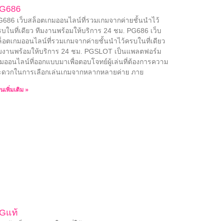
G686
686 เว็บสล็อตเกมออนไลน์ที่รวมเกมจากค่ายชั้นนำไว้
บในที่เดียว ทีมงานพร้อมให้บริการ 24 ชม. PG686 เว็บ
็อตเกมออนไลน์ที่รวมเกมจากค่ายชั้นนำไว้ครบในที่เดียว
ีมงานพร้อมให้บริการ 24 ชม. PGSLOT เป็นแพลตฟอร์ม
มออนไลน์ที่ออกแบบมาเพื่อตอบโจทย์ผู้เล่นที่ต้องการความ
ะดวกในการเลือกเล่นเกมจากหลากหลายค่าย ภาย
านเพิ่มเติม »
Gแท้