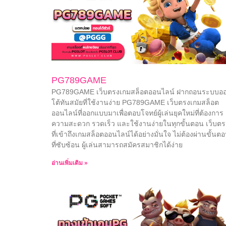
PG789GAME
PG789GAME เว็บตรงเกมสล็อตออนไลน์ ฝากถอนระบบอ
โต้ทันสมัยที่ใช้งานง่าย PG789GAME เว็บตรงเกมสล็อต
ออนไลน์ที่ออกแบบมาเพื่อตอบโจทย์ผู้เล่นยุคใหม่ที่ต้องการ
ความสะดวก รวดเร็ว และใช้งานง่ายในทุกขั้นตอน เว็บตร
ที่เข้าถึงเกมสล็อตออนไลน์ได้อย่างมั่นใจ ไม่ต้องผ่านขั้นต
ที่ซับซ้อน ผู้เล่นสามารถสมัครสมาชิกได้ง่าย
อ่านเพิ่มเติม »