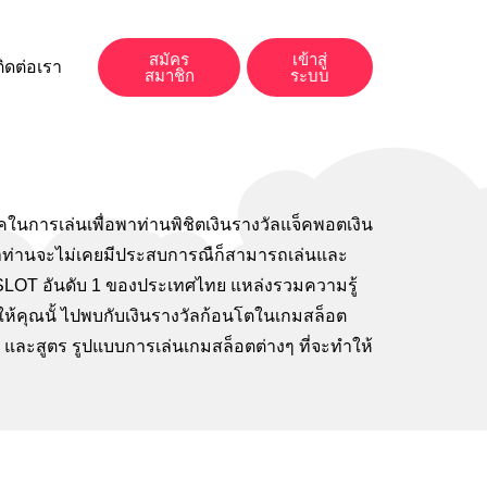
สมัคร
เข้าสู่
ติดต่อเรา
สมาชิก
ระบบ
นการเล่นเพื่อพาท่านพิชิตเงินรางวัลแจ็คพอตเงิน
่ว่าท่านจะไม่เคยมีประสบการณืก็สามารถเล่นและ
 PGSLOT อันดับ 1 ของประเทศไทย แหล่งรวมความรู้
ให้คุณนั้ ไปพบกับเงินรางวัลก้อนโตในเกมสล็อต
น และสูตร รูปแบบการเล่นเกมสล็อตต่างๆ ที่จะทำให้