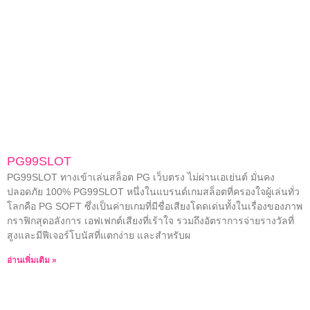
PG99SLOT
PG99SLOT ทางเข้าเล่นสล็อต PG เว็บตรง ไม่ผ่านเอเย่นต์ มั่นคง
ปลอดภัย 100% PG99SLOT หนึ่งในแบรนด์เกมสล็อตที่ครองใจผู้เล่นทั่ว
โลกคือ PG SOFT ซึ่งเป็นค่ายเกมที่มีชื่อเสียงโดดเด่นทั้งในเรื่องของภาพ
กราฟิกสุดอลังการ เอฟเฟกต์เสียงที่เร้าใจ รวมถึงอัตราการจ่ายรางวัลที่
สูงและมีฟีเจอร์โบนัสที่แตกง่าย และสำหรับผ
อ่านเพิ่มเติม »