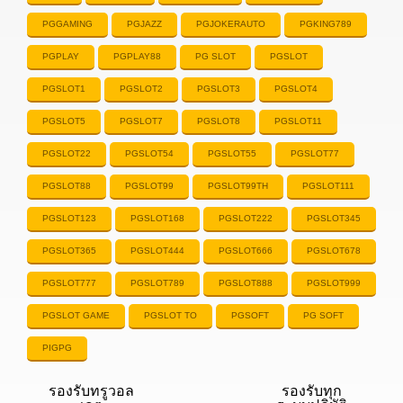
PGGAMING
PGJAZZ
PGJOKERAUTO
PGKING789
PGPLAY
PGPLAY88
PG SLOT
PGSLOT
PGSLOT1
PGSLOT2
PGSLOT3
PGSLOT4
PGSLOT5
PGSLOT7
PGSLOT8
PGSLOT11
PGSLOT22
PGSLOT54
PGSLOT55
PGSLOT77
PGSLOT88
PGSLOT99
PGSLOT99TH
PGSLOT111
PGSLOT123
PGSLOT168
PGSLOT222
PGSLOT345
PGSLOT365
PGSLOT444
PGSLOT666
PGSLOT678
PGSLOT777
PGSLOT789
PGSLOT888
PGSLOT999
PGSLOT GAME
PGSLOT TO
PGSOFT
PG SOFT
PIGPG
รองรับทรูวอล
รองรับทุก