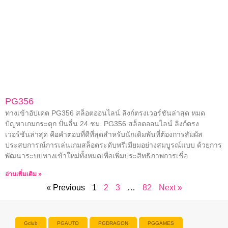
PG356
ทางเข้าอัปเดต PG356 สล็อตออนไลน์ ลิงก์ตรงเวอร์ชันล่าสุด หมด
ปัญหาเกมกระตุก ปั่นลื่น 24 ชม. PG356 สล็อตออนไลน์ ลิงก์ตรง
เวอร์ชันล่าสุด คือคำตอบที่ดีที่สุดสำหรับนักเดิมพันที่ต้องการสัมผัส
ประสบการณ์การเล่นเกมสล็อตระดับพรีเมียมอย่างสมบูรณ์แบบ ด้วยการ
พัฒนาระบบทางเข้าใหม่ทั้งหมดเพื่อเพิ่มประสิทธิภาพการเชื่อ
อ่านเพิ่มเติม »
« Previous
1
2
3
…
82
Next »
Gclub
PGAUTO
PGDRAGON
PGGAMES