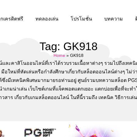
กเครดิตฟรี
ทดลองเล่น
โปรโมชั่น
บทความ
Tag: GK918
Home
»
GK918
ละคาสิโนออนไลน์ที่เราได้รวบรวมเนื้อหาต่างๆ รวมไปถึงเทคนิคใ
มือใหม่ที่หัดเล่นหรือกำลังศึกษาเกี่ยวกับสล็อตออนไลน์ต่างๆ ไม
็เล่นได้ซึ่งมีเทคนิคพิเศษมากมายรอท่านอยู่ ศูนย์รวมบทความสล็อต
ำเกมน่าเล่น เว็บไซต์เกมที่แจ็คพอตแตกเยอะ แตกบ่อยเพื่อที่จะทำ
าร เกี่ยวกับเกมสล็อตออนไลน์ ในที่นี้รวมถึง เทคนิค วิธีการเล่