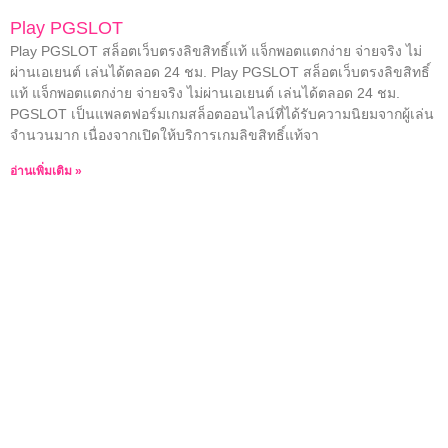
Play PGSLOT
Play PGSLOT สล็อตเว็บตรงลิขสิทธิ์แท้ แจ็กพอตแตกง่าย จ่ายจริง ไม่
ผ่านเอเยนต์ เล่นได้ตลอด 24 ชม. Play PGSLOT สล็อตเว็บตรงลิขสิทธิ์
แท้ แจ็กพอตแตกง่าย จ่ายจริง ไม่ผ่านเอเยนต์ เล่นได้ตลอด 24 ชม.
PGSLOT เป็นแพลตฟอร์มเกมสล็อตออนไลน์ที่ได้รับความนิยมจากผู้เล่น
จำนวนมาก เนื่องจากเปิดให้บริการเกมลิขสิทธิ์แท้จา
อ่านเพิ่มเติม »