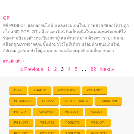
พีจี
พีจี PGSLOT สล็อตออนไลน์ แหล่งรวมเกมใหม่ ภาพสวย ฟีเจอร์ครบทุก
สไตล์ พีจี PGSLOT สล็อตออนไลน์ ถือเป็นหนึ่งในแพลตฟอร์มเกมที่ได้
รับความนิยมอย่างต่อเนื่องจากผู้เล่นจำนวนมาก ด้วยการรวบรวมเกม
สล็อตคุณภาพจากค่ายชั้นนำมาไว้ในที่เดียว พร้อมนำเสนอเกมใหม่
อัปเดตอยู่เสมอ ทำให้ผู้เล่นสามารถเลือกสนุกกับเกมที่หลากหลา
อ่านเพิ่มเติม »
« Previous
1
2
3
4
5
…
82
Next »
Gclub
PGAUTO
PGDRAGON
PGGAMES
PGGAMING
PGJAZZ
PGJOKERAUTO
PGKING789
PGPLAY
PGPLAY88
PG SLOT
PGSLOT
PGSLOT1
PGSLOT2
PGSLOT3
PGSLOT4
PGSLOT5
PGSLOT7
PGSLOT8
PGSLOT11