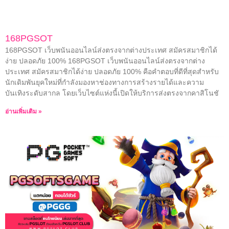
168PGSOT
168PGSOT เว็บพนันออนไลน์ส่งตรงจากต่างประเทศ สมัครสมาชิกได้
ง่าย ปลอดภัย 100% 168PGSOT เว็บพนันออนไลน์ส่งตรงจากต่าง
ประเทศ สมัครสมาชิกได้ง่าย ปลอดภัย 100% คือคำตอบที่ดีที่สุดสำหรับ
นักเดิมพันยุคใหม่ที่กำลังมองหาช่องทางการสร้างรายได้และความ
บันเทิงระดับสากล โดยเว็บไซต์แห่งนี้เปิดให้บริการส่งตรงจากคาสิโนชั
อ่านเพิ่มเติม »