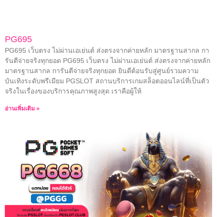
PG695
PG695 เว็บตรง ไม่ผ่านเอเย่นต์ ส่งตรงจากค่ายหลัก มาตรฐานสากล กา
รันตีจ่ายจริงทุกยอด PG695 เว็บตรง ไม่ผ่านเอเย่นต์ ส่งตรงจากค่ายหลัก
มาตรฐานสากล การันตีจ่ายจริงทุกยอด ยินดีต้อนรับสู่ศูนย์รวมความ
บันเทิงระดับพรีเมียม PGSLOT สถานบริการเกมสล็อตออนไลน์ที่เป็นตัว
จริงในเรื่องของบริการคุณภาพสูงสุด เราคือผู้ให้
อ่านเพิ่มเติม »