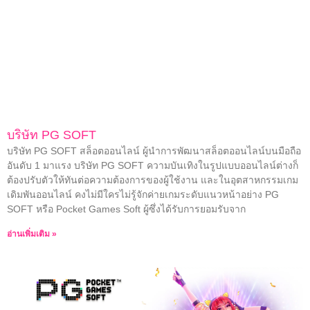
บริษัท PG SOFT
บริษัท PG SOFT สล็อตออนไลน์ ผู้นำการพัฒนาสล็อตออนไลน์บนมือถือ
อันดับ 1 มาแรง บริษัท PG SOFT ความบันเทิงในรูปแบบออนไลน์ต่างก็
ต้องปรับตัวให้ทันต่อความต้องการของผู้ใช้งาน และในอุตสาหกรรมเกม
เดิมพันออนไลน์ คงไม่มีใครไม่รู้จักค่ายเกมระดับแนวหน้าอย่าง PG
SOFT หรือ Pocket Games Soft ผู้ซึ่งได้รับการยอมรับจาก
อ่านเพิ่มเติม »