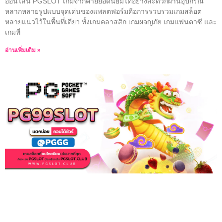
ออนไลน์ PGSLOT เกมจากค่ายยอดนิยมได้อย่างสะดวกผ่านอุปกรณ์
หลากหลายรูปแบบจุดเด่นของแพลตฟอร์มคือการรวบรวมเกมสล็อต
หลายแนวไว้ในพื้นที่เดียว ทั้งเกมคลาสสิก เกมผจญภัย เกมแฟนตาซี และ
เกมที่
อ่านเพิ่มเติม »