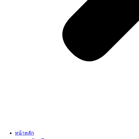
หน้าหลัก