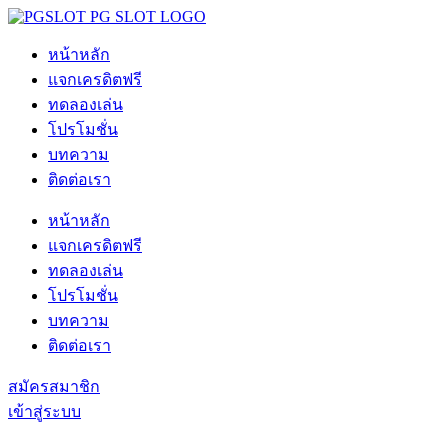
หน้าหลัก
แจกเครดิตฟรี
ทดลองเล่น
โปรโมชั่น
บทความ
ติดต่อเรา
หน้าหลัก
แจกเครดิตฟรี
ทดลองเล่น
โปรโมชั่น
บทความ
ติดต่อเรา
สมัครสมาชิก
เข้าสู่ระบบ