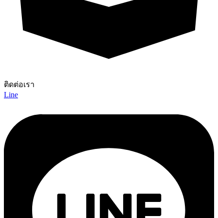
ติดต่อเรา
Line