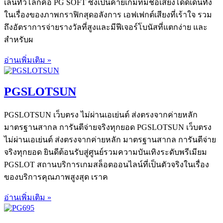
เล่นทั่วโลกคือ PG SOFT ซึ่งเป็นค่ายเกมที่มีชื่อเสียงโดดเด่นทั้ง
ในเรื่องของภาพกราฟิกสุดอลังการ เอฟเฟกต์เสียงที่เร้าใจ รวม
ถึงอัตราการจ่ายรางวัลที่สูงและมีฟีเจอร์โบนัสที่แตกง่าย และ
สำหรับผ
อ่านเพิ่มเติม »
PGSLOTSUN
PGSLOTSUN เว็บตรง ไม่ผ่านเอเย่นต์ ส่งตรงจากค่ายหลัก
มาตรฐานสากล การันตีจ่ายจริงทุกยอด PGSLOTSUN เว็บตรง
ไม่ผ่านเอเย่นต์ ส่งตรงจากค่ายหลัก มาตรฐานสากล การันตีจ่าย
จริงทุกยอด ยินดีต้อนรับสู่ศูนย์รวมความบันเทิงระดับพรีเมียม
PGSLOT สถานบริการเกมสล็อตออนไลน์ที่เป็นตัวจริงในเรื่อง
ของบริการคุณภาพสูงสุด เราค
อ่านเพิ่มเติม »