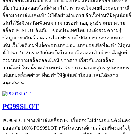
สล็อตออนไลน์ได้อย่างง่ายดาย มือใหม่ที่หัดเล่นหรือกำลังศึกษา
เกี่ยวกับสล็อตออนไลน์ต่างๆ ไม่ว่าท่านจะไม่เคยมีประสบการณื
ก็สามารถเล่นและเข้าใจได้อย่างง่ายดาย อีกทั้งท่านที่มีทุนน้อยก็
เล่นได้ซึ่งมีเทคนิคพิเศษมากมายรอท่านอยู่ ศูนย์รวมบทความ
สล็อต PGSLOT อันดับ 1 ของประเทศไทย แหล่งรวมความรู้
ข้อมูลเกี่ยวกับสล็อตออนไลน์ฟรี รวมไปถึงการแนะนำเกมน่า
เล่น เว็บไซต์เกมที่แจ็คพอตแตกเยอะ แตกบ่อยเพื่อที่จะทำให้คุณ
นั้ ไปพบกับเงินรางวัลก้อนโตในเกมสล็อตออนไลน์ เราคือศูนย์
รวมบทความสล็อตออนไลน์ ข่าวสาร เกี่ยวกับเกมสล็อต
ออนไลน์ ในที่นี้รวมถึง เทคนิค วิธีการเล่น และสูตร รูปแบบการ
เล่นเกมสล็อตต่างๆ ที่จะทำให้ผู้เล่นเข้าใจและเล่นได้อย่าง
สนุกสนาน
PG99SLOT
PG99SLOT ทางเข้าเล่นสล็อต PG เว็บตรง ไม่ผ่านเอเย่นต์ มั่นคง
ปลอดภัย 100% PG99SLOT หนึ่งในแบรนด์เกมสล็อตที่ครองใจผู้