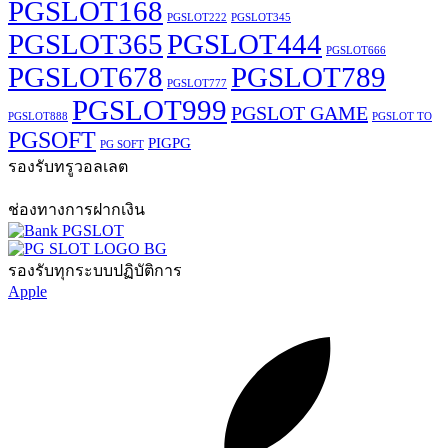
PGSLOT168
PGSLOT222
PGSLOT345
PGSLOT365
PGSLOT444
PGSLOT666
PGSLOT678
PGSLOT789
PGSLOT777
PGSLOT999
PGSLOT GAME
PGSLOT888
PGSLOT TO
PGSOFT
PIGPG
PG SOFT
รองรับทรูวอลเลต
ช่องทางการฝากเงิน
รองรับทุกระบบปฏิบัติการ
Apple