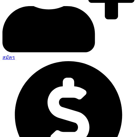
สมัคร