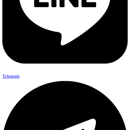
Telegram