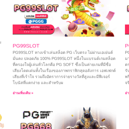
ะ
PG99SLOT
P
PG99SLOT ทางเข้าเล่นสล็อต PG เว็บตรง ไม่ผ่านเอเย่นต์
PG
มั่นคง ปลอดภัย 100% PG99SLOT หนึ่งในแบรนด์เกมสล็อต
ม
ที่ครองใจผู้เล่นทั่วโลกคือ PG SOFT ซึ่งเป็นค่ายเกมที่มีชื่อ
ตร
เสียงโดดเด่นทั้งในเรื่องของภาพกราฟิกสุดอลังการ เอฟเฟกต์
รั
เสียงที่เร้าใจ รวมถึงอัตราการจ่ายรางวัลที่สูงและมีฟีเจอร์
พร
โบนัสที่แตกง่าย และสำหรับผ
จร
อ่านเพิ่มเติม »
อ่