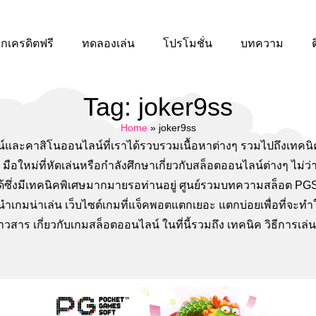
กเครดิตฟรี
ทดลองเล่น
โปรโมชั่น
บทความ
Tag: joker9ss
Home
»
joker9ss
ละคาสิโนออนไลน์ที่เราได้รวบรวมเนื้อหาต่างๆ รวมไปถึงเทคนิคใ
มือใหม่ที่หัดเล่นหรือกำลังศึกษาเกี่ยวกับสล็อตออนไลน์ต่างๆ ไม
็เล่นได้ซึ่งมีเทคนิคพิเศษมากมายรอท่านอยู่ ศูนย์รวมบทความสล็อต
ำเกมน่าเล่น เว็บไซต์เกมที่แจ็คพอตแตกเยอะ แตกบ่อยเพื่อที่จะทำ
าร เกี่ยวกับเกมสล็อตออนไลน์ ในที่นี้รวมถึง เทคนิค วิธีการเล่