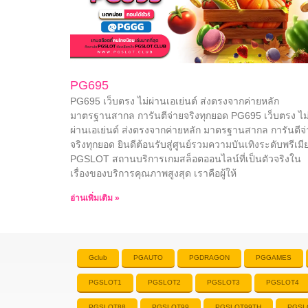
PG695
PG695 เว็บตรง ไม่ผ่านเอเย่นต์ ส่งตรงจากค่ายหลัก
มาตรฐานสากล การันตีจ่ายจริงทุกยอด PG695 เว็บตรง ไม
ผ่านเอเย่นต์ ส่งตรงจากค่ายหลัก มาตรฐานสากล การันตีจ่
จริงทุกยอด ยินดีต้อนรับสู่ศูนย์รวมความบันเทิงระดับพรีเมี
PGSLOT สถานบริการเกมสล็อตออนไลน์ที่เป็นตัวจริงใน
เรื่องของบริการคุณภาพสูงสุด เราคือผู้ให้
อ่านเพิ่มเติม »
Gclub
PGAUTO
PGDRAGON
PGGAMES
PGSLOT1
PGSLOT2
PGSLOT3
PGSLOT4
PGSLOT88
PGSLOT99
PGSLOT99TH
PGSL