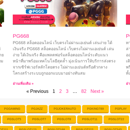
PG668
P
PG668 สล็อตออนไลน์ เว็บตรงไม่ผ่านเอเย่นต์ เล่นง่าย ได้
ทา
่
เงินจริง PG668 สล็อตออนไลน์ เว็บตรงไม่ผ่านเอเย่นต์ เล่น
ล่
าย
ง่าย ได้เงินจริง คือแพลตฟอร์มสล็อตออนไลน์ระดับแนว
ออ
ยม
หน้าที่มาพร้อมเทคโนโลยีสุดล้ำ มุ่งเน้นการให้บริการส่งตรง
เด
จากเซิร์ฟเวอร์หลักโดยตรง ไม่ผ่านเอเย่นต์หรือตัวกลาง
พร
โครงสร้างระบบถูกออกแบบมาอย่างทันสม
ทั
อ่านเพิ่มเติม »
อ่
« Previous
1
2
3
…
82
Next »
PGGAMING
PGJAZZ
PGJOKERAUTO
PGKING789
PGPLAY
PGSLOT5
PGSLOT7
PGSLOT8
PGSLOT11
PGSLOT22
OT111
PGSLOT123
PGSLOT168
PGSLOT222
PGSLOT345