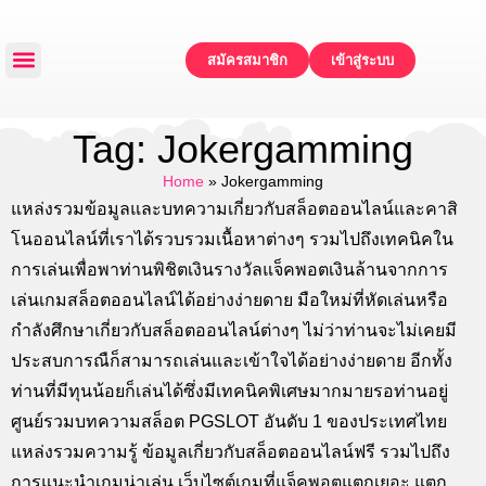
สมัครสมาชิก
เข้าสู่ระบบ
หน้าหลัก
แจกเครดิตฟรี
ทดลองเล่น
โปรโมชั่น
ติดต่อเรา
Tag: Jokergamming
Home
»
Jokergamming
แหล่งรวมข้อมูลและบทความเกี่ยวกับสล็อตออนไลน์และคาสิ
โนออนไลน์ที่เราได้รวบรวมเนื้อหาต่างๆ รวมไปถึงเทคนิคใน
การเล่นเพื่อพาท่านพิชิตเงินรางวัลแจ็คพอตเงินล้านจากการ
เล่นเกมสล็อตออนไลน์ได้อย่างง่ายดาย มือใหม่ที่หัดเล่นหรือ
กำลังศึกษาเกี่ยวกับสล็อตออนไลน์ต่างๆ ไม่ว่าท่านจะไม่เคยมี
ประสบการณืก็สามารถเล่นและเข้าใจได้อย่างง่ายดาย อีกทั้ง
ท่านที่มีทุนน้อยก็เล่นได้ซึ่งมีเทคนิคพิเศษมากมายรอท่านอยู่
ศูนย์รวมบทความสล็อต PGSLOT อันดับ 1 ของประเทศไทย
แหล่งรวมความรู้ ข้อมูลเกี่ยวกับสล็อตออนไลน์ฟรี รวมไปถึง
การแนะนำเกมน่าเล่น เว็บไซต์เกมที่แจ็คพอตแตกเยอะ แตก