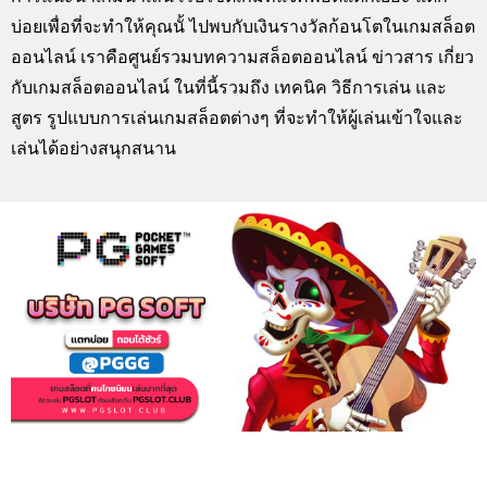
บ่อยเพื่อที่จะทำให้คุณนั้ ไปพบกับเงินรางวัลก้อนโตในเกมสล็อต
ออนไลน์ เราคือศูนย์รวมบทความสล็อตออนไลน์ ข่าวสาร เกี่ยว
กับเกมสล็อตออนไลน์ ในที่นี้รวมถึง เทคนิค วิธีการเล่น และ
สูตร รูปแบบการเล่นเกมสล็อตต่างๆ ที่จะทำให้ผู้เล่นเข้าใจและ
เล่นได้อย่างสนุกสนาน