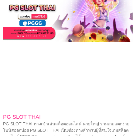
PG SLOT THAI
PG SLOT THAI ทางเข้าเล่นสล็อตออนไลน์ ค่ายใหญ่ รวมเกมแตกง่าย
โบนัสออกบ่อย PG SLOT THAI เป็นช่องทางสำหรับผู้ที่สนใจเกมสล็อต