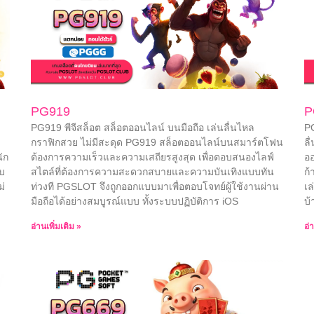
PG919
P
PG919 พีจีสล็อต สล็อตออนไลน์ บนมือถือ เล่นลื่นไหล
PG
กราฟิกสวย ไม่มีสะดุด PG919 สล็อตออนไลน์บนสมาร์ตโฟน
ลื
ัก
ต้องการความเร็วและความเสถียรสูงสุด เพื่อตอบสนองไลฟ์
ออ
ับ
สไตล์ที่ต้องการความสะดวกสบายและความบันเทิงแบบทัน
ก้
ม่
ท่วงที PGSLOT จึงถูกออกแบบมาเพื่อตอบโจทย์ผู้ใช้งานผ่าน
เล
มือถือได้อย่างสมบูรณ์แบบ ทั้งระบบปฏิบัติการ iOS
บ้
อ่านเพิ่มเติม »
อ่