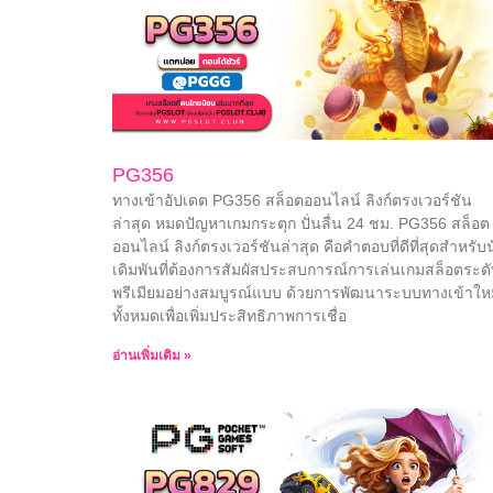
PG356
ทางเข้าอัปเดต PG356 สล็อตออนไลน์ ลิงก์ตรงเวอร์ชัน
ล่าสุด หมดปัญหาเกมกระตุก ปั่นลื่น 24 ชม. PG356 สล็อต
ออนไลน์ ลิงก์ตรงเวอร์ชันล่าสุด คือคำตอบที่ดีที่สุดสำหรับน
เดิมพันที่ต้องการสัมผัสประสบการณ์การเล่นเกมสล็อตระด
พรีเมียมอย่างสมบูรณ์แบบ ด้วยการพัฒนาระบบทางเข้าให
ทั้งหมดเพื่อเพิ่มประสิทธิภาพการเชื่อ
อ่านเพิ่มเติม »