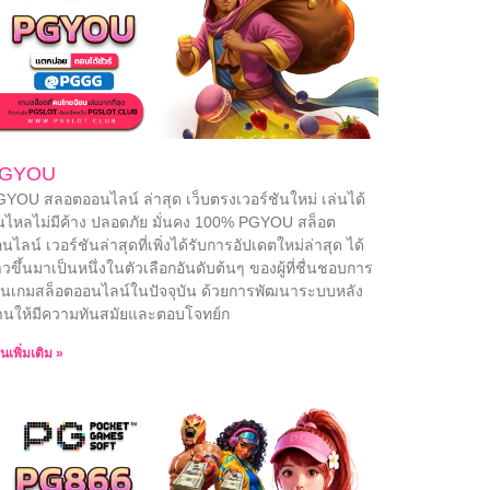
GYOU
YOU สลอตออนไลน์ ล่าสุด เว็บตรงเวอร์ชันใหม่ เล่นได้
่นไหลไม่มีค้าง ปลอดภัย มั่นคง 100% PGYOU สล็อต
นไลน์ เวอร์ชันล่าสุดที่เพิ่งได้รับการอัปเดตใหม่ล่าสุด ได้
าวขึ้นมาเป็นหนึ่งในตัวเลือกอันดับต้นๆ ของผู้ที่ชื่นชอบการ
่นเกมสล็อตออนไลน์ในปัจจุบัน ด้วยการพัฒนาระบบหลัง
านให้มีความทันสมัยและตอบโจทย์ก
านเพิ่มเติม »