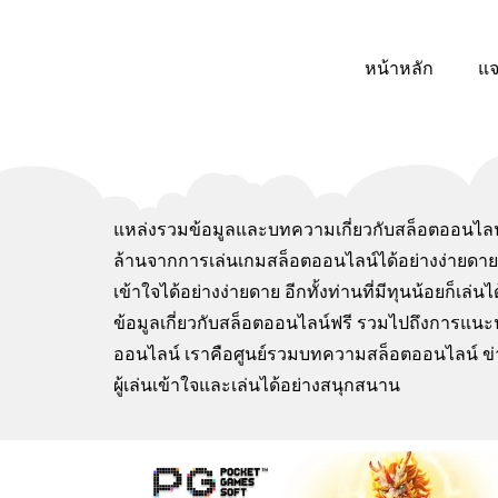
หน้าหลัก
แจ
แหล่งรวมข้อมูลและบทความเกี่ยวกับสล็อตออนไลน์แ
ล้านจากการเล่นเกมสล็อตออนไลน์ได้อย่างง่ายดาย 
เข้าใจได้อย่างง่ายดาย อีกทั้งท่านที่มีทุนน้อยก
ข้อมูลเกี่ยวกับสล็อตออนไลน์ฟรี รวมไปถึงการแนะน
ออนไลน์ เราคือศูนย์รวมบทความสล็อตออนไลน์ ข่าวส
ผู้เล่นเข้าใจและเล่นได้อย่างสนุกสนาน