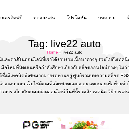
กเครดิตฟรี
ทดลองเล่น
โปรโมชั่น
บทความ
Tag: live22 auto
Home
»
live22 auto
ละคาสิโนออนไลน์ที่เราได้รวบรวมเนื้อหาต่างๆ รวมไปถึงเทคนิคใ
มือใหม่ที่หัดเล่นหรือกำลังศึกษาเกี่ยวกับสล็อตออนไลน์ต่างๆ ไม
็เล่นได้ซึ่งมีเทคนิคพิเศษมากมายรอท่านอยู่ ศูนย์รวมบทความสล็อต
ำเกมน่าเล่น เว็บไซต์เกมที่แจ็คพอตแตกเยอะ แตกบ่อยเพื่อที่จะทำ
าร เกี่ยวกับเกมสล็อตออนไลน์ ในที่นี้รวมถึง เทคนิค วิธีการเล่