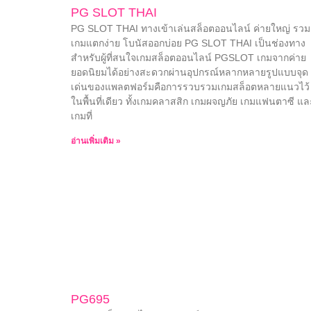
PG SLOT THAI
PG SLOT THAI ทางเข้าเล่นสล็อตออนไลน์ ค่ายใหญ่ รวม
เกมแตกง่าย โบนัสออกบ่อย PG SLOT THAI เป็นช่องทาง
สำหรับผู้ที่สนใจเกมสล็อตออนไลน์ PGSLOT เกมจากค่าย
ยอดนิยมได้อย่างสะดวกผ่านอุปกรณ์หลากหลายรูปแบบจุด
เด่นของแพลตฟอร์มคือการรวบรวมเกมสล็อตหลายแนวไว้
ในพื้นที่เดียว ทั้งเกมคลาสสิก เกมผจญภัย เกมแฟนตาซี แล
เกมที่
อ่านเพิ่มเติม »
PG695