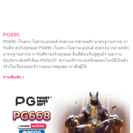
PG695
PG695 เว็บตรง ไม่ผ่านเอเย่นต์ ส่งตรงจากค่ายหลัก มาตรฐานสากล กา
รันตีจ่ายจริงทุกยอด PG695 เว็บตรง ไม่ผ่านเอเย่นต์ ส่งตรงจากค่ายหลัก
มาตรฐานสากล การันตีจ่ายจริงทุกยอด ยินดีต้อนรับสู่ศูนย์รวมความ
บันเทิงระดับพรีเมียม PGSLOT สถานบริการเกมสล็อตออนไลน์ที่เป็นตัว
จริงในเรื่องของบริการคุณภาพสูงสุด เราคือผู้ให้
อ่านเพิ่มเติม »