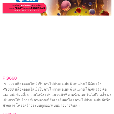
PG668
PG668 สล็อตออนไลน์ เว็บตรงไม่ผ่านเอเย่นต์ เล่นง่าย ได้เงินจริง
PG668 สล็อตออนไลน์ เว็บตรงไม่ผ่านเอเย่นต์ เล่นง่าย ได้เงินจริง คือ
แพลตฟอร์มสล็อตออนไลน์ระดับแนวหน้าที่มาพร้อมเทคโนโลยีสุดล้ำ มุ่ง
เน้นการให้บริการส่งตรงจากเซิร์ฟเวอร์หลักโดยตรง ไม่ผ่านเอเย่นต์หรือ
ตัวกลาง โครงสร้างระบบถูกออกแบบมาอย่างทันสม