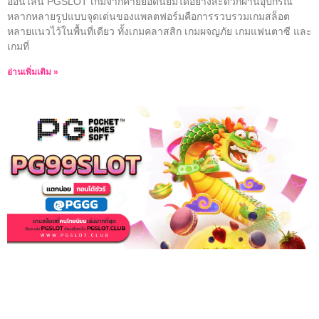
ออนไลน์ PGSLOT เกมจากค่ายยอดนิยมได้อย่างสะดวกผ่านอุปกรณ์
หลากหลายรูปแบบจุดเด่นของแพลตฟอร์มคือการรวบรวมเกมสล็อต
หลายแนวไว้ในพื้นที่เดียว ทั้งเกมคลาสสิก เกมผจญภัย เกมแฟนตาซี และ
เกมที่
อ่านเพิ่มเติม »