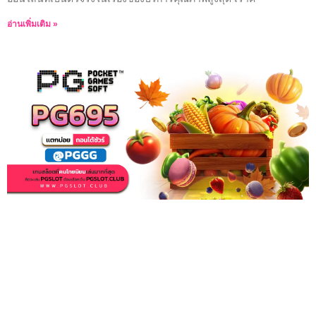
อ่านเพิ่มเติม »