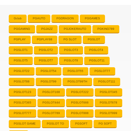
Gclub
PGAUTO
PGDRAGON
PGGAMES
PGGAMING
PGJAZZ
PGJOKERAUTO
PGKING789
PGPLAY
PGPLAY88
PG SLOT
PGSLOT
PGSLOT1
PGSLOT2
PGSLOT3
PGSLOT4
PGSLOT5
PGSLOT7
PGSLOT8
PGSLOT11
PGSLOT22
PGSLOT54
PGSLOT55
PGSLOT77
PGSLOT88
PGSLOT99
PGSLOT99TH
PGSLOT111
PGSLOT123
PGSLOT168
PGSLOT222
PGSLOT345
PGSLOT365
PGSLOT444
PGSLOT666
PGSLOT678
PGSLOT777
PGSLOT789
PGSLOT888
PGSLOT999
PGSLOT GAME
PGSLOT TO
PGSOFT
PG SOFT