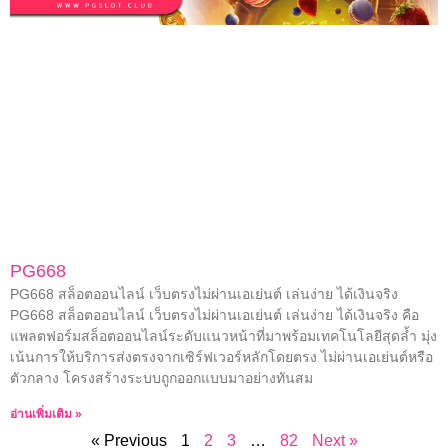
PG668
PG668 สล็อตออนไลน์ เว็บตรงไม่ผ่านเอเย่นต์ เล่นง่าย ได้เงินจริง
PG668 สล็อตออนไลน์ เว็บตรงไม่ผ่านเอเย่นต์ เล่นง่าย ได้เงินจริง คือ
แพลตฟอร์มสล็อตออนไลน์ระดับแนวหน้าที่มาพร้อมเทคโนโลยีสุดล้ำ มุ่ง
เน้นการให้บริการส่งตรงจากเซิร์ฟเวอร์หลักโดยตรง ไม่ผ่านเอเย่นต์หรือ
ตัวกลาง โครงสร้างระบบถูกออกแบบมาอย่างทันสม
อ่านเพิ่มเติม »
« Previous
1
2
3
…
82
Next »