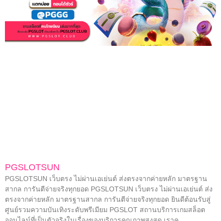
PGSLOTSUN
PGSLOTSUN เว็บตรง ไม่ผ่านเอเย่นต์ ส่งตรงจากค่ายหลัก มาตรฐาน
สากล การันตีจ่ายจริงทุกยอด PGSLOTSUN เว็บตรง ไม่ผ่านเอเย่นต์ ส่ง
ตรงจากค่ายหลัก มาตรฐานสากล การันตีจ่ายจริงทุกยอด ยินดีต้อนรับสู่
ศูนย์รวมความบันเทิงระดับพรีเมียม PGSLOT สถานบริการเกมสล็อต
ออนไลน์ที่เป็นตัวจริงในเรื่องของบริการคุณภาพสูงสุด เราค