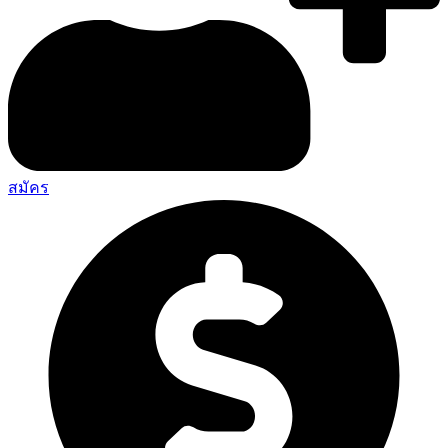
สมัคร