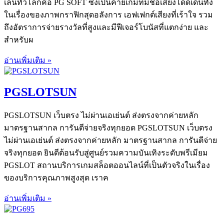
เล่นทั่วโลกคือ PG SOFT ซึ่งเป็นค่ายเกมที่มีชื่อเสียงโดดเด่นทั้ง
ในเรื่องของภาพกราฟิกสุดอลังการ เอฟเฟกต์เสียงที่เร้าใจ รวม
ถึงอัตราการจ่ายรางวัลที่สูงและมีฟีเจอร์โบนัสที่แตกง่าย และ
สำหรับผ
อ่านเพิ่มเติม »
PGSLOTSUN
PGSLOTSUN เว็บตรง ไม่ผ่านเอเย่นต์ ส่งตรงจากค่ายหลัก
มาตรฐานสากล การันตีจ่ายจริงทุกยอด PGSLOTSUN เว็บตรง
ไม่ผ่านเอเย่นต์ ส่งตรงจากค่ายหลัก มาตรฐานสากล การันตีจ่าย
จริงทุกยอด ยินดีต้อนรับสู่ศูนย์รวมความบันเทิงระดับพรีเมียม
PGSLOT สถานบริการเกมสล็อตออนไลน์ที่เป็นตัวจริงในเรื่อง
ของบริการคุณภาพสูงสุด เราค
อ่านเพิ่มเติม »