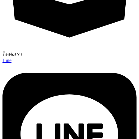
ติดต่อเรา
Line