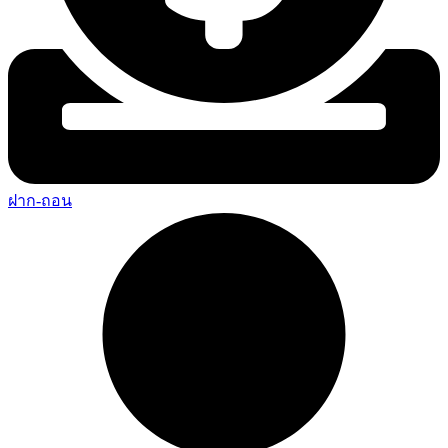
ฝาก-ถอน