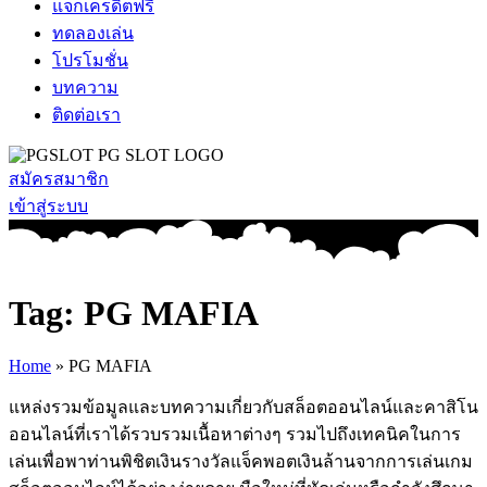
แจกเครดิตฟรี
ทดลองเล่น
โปรโมชั่น
บทความ
ติดต่อเรา
สมัครสมาชิก
เข้าสู่ระบบ
Tag: PG MAFIA
Home
»
PG MAFIA
แหล่งรวมข้อมูลและบทความเกี่ยวกับสล็อตออนไลน์และคาสิโน
ออนไลน์ที่เราได้รวบรวมเนื้อหาต่างๆ รวมไปถึงเทคนิคในการ
เล่นเพื่อพาท่านพิชิตเงินรางวัลแจ็คพอตเงินล้านจากการเล่นเกม