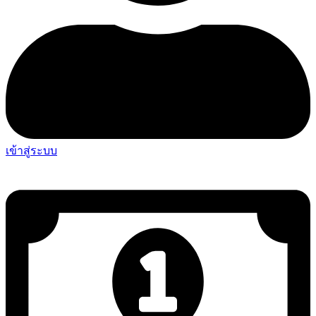
เข้าสู่ระบบ