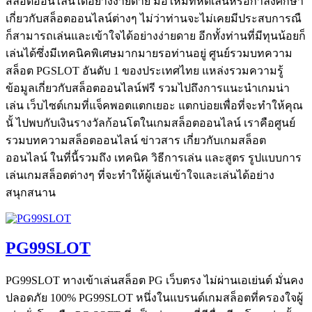
สล็อตออนไลน์ได้อย่างง่ายดาย มือใหม่ที่หัดเล่นหรือกำลังศึกษา
เกี่ยวกับสล็อตออนไลน์ต่างๆ ไม่ว่าท่านจะไม่เคยมีประสบการณื
ก็สามารถเล่นและเข้าใจได้อย่างง่ายดาย อีกทั้งท่านที่มีทุนน้อยก็
เล่นได้ซึ่งมีเทคนิคพิเศษมากมายรอท่านอยู่ ศูนย์รวมบทความ
สล็อต PGSLOT อันดับ 1 ของประเทศไทย แหล่งรวมความรู้
ข้อมูลเกี่ยวกับสล็อตออนไลน์ฟรี รวมไปถึงการแนะนำเกมน่า
เล่น เว็บไซต์เกมที่แจ็คพอตแตกเยอะ แตกบ่อยเพื่อที่จะทำให้คุณ
นั้ ไปพบกับเงินรางวัลก้อนโตในเกมสล็อตออนไลน์ เราคือศูนย์
รวมบทความสล็อตออนไลน์ ข่าวสาร เกี่ยวกับเกมสล็อต
ออนไลน์ ในที่นี้รวมถึง เทคนิค วิธีการเล่น และสูตร รูปแบบการ
เล่นเกมสล็อตต่างๆ ที่จะทำให้ผู้เล่นเข้าใจและเล่นได้อย่าง
สนุกสนาน
PG99SLOT
PG99SLOT ทางเข้าเล่นสล็อต PG เว็บตรง ไม่ผ่านเอเย่นต์ มั่นคง
ปลอดภัย 100% PG99SLOT หนึ่งในแบรนด์เกมสล็อตที่ครองใจผู้