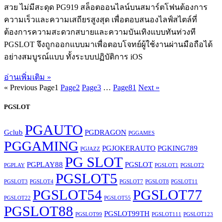
สวย ไม่มีสะดุด PG919 สล็อตออนไลน์บนสมาร์ตโฟนต้องการ
ความเร็วและความเสถียรสูงสุด เพื่อตอบสนองไลฟ์สไตล์ที่
ต้องการความสะดวกสบายและความบันเทิงแบบทันท่วงที
PGSLOT จึงถูกออกแบบมาเพื่อตอบโจทย์ผู้ใช้งานผ่านมือถือได้
อย่างสมบูรณ์แบบ ทั้งระบบปฏิบัติการ iOS
อ่านเพิ่มเติม »
« Previous
Page
1
Page
2
Page
3
…
Page
81
Next »
PGSLOT
PGAUTO
Gclub
PGDRAGON
PGGAMES
PGGAMING
PGJOKERAUTO
PGKING789
PGJAZZ
PG SLOT
PGPLAY88
PGSLOT
PGPLAY
PGSLOT1
PGSLOT2
PGSLOT5
PGSLOT3
PGSLOT4
PGSLOT7
PGSLOT8
PGSLOT11
PGSLOT54
PGSLOT77
PGSLOT22
PGSLOT55
PGSLOT88
PGSLOT99TH
PGSLOT99
PGSLOT111
PGSLOT123