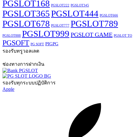
PGSLOT168
PGSLOT222
PGSLOT345
PGSLOT365
PGSLOT444
PGSLOT666
PGSLOT678
PGSLOT789
PGSLOT777
PGSLOT999
PGSLOT GAME
PGSLOT888
PGSLOT TO
PGSOFT
PIGPG
PG SOFT
รองรับทรูวอลเลต
ช่องทางการฝากเงิน
รองรับทุกระบบปฏิบัติการ
Apple