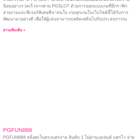
นิยมอย่างรวดเร็วจากค่าย PGSLOT ด้วยการออกแบบเกมที่มีกราฟิก
สวยงามและฟีเจอร์พิเศษที่น่าสนใจ เกมทุกเกมในเว็บไซต์นี้ได้รับการ
พัฒนามาอย่างดี เพื่อให้ผู้เล่นสามารถเพลิดเพลินไปกับประสบการณ
อ่านเพิ่มเติม »
PGFUN888
PGFUN888 สล็อตเว็บตรงแตกง่าย อันดับ 1 ไม่ผ่านเอเย่นต์ แตกไว จ่าย