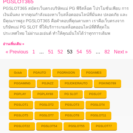
PGSLOT365
PGSLOT365 สมัครเว็บตรงบริษัทแม่ PG พีจีสล็อต โปรโมชั่นเพียบ การ
เงินมั่นคง หากคุณกำลังมองหาเว็บสล็อตออนไลน์ที่มั่นคง ปลอดภัย และ
มีคุณภาพสูง PGSLOT365 คือคำตอบที่คุณตามหา เราคือเว็บตรงจาก
บริษัทแม่ PG SLOT ที่ให้บริการเกมสล็อตออนไลน์ที่ดีที่สุดใน
ประเทศไทย ไม่ผ่านเอเย่นต์ ทำให้คุณมั่นใจได้ว่าทุกการเดิมพ
อ่านเพิ่มเติม »
« Previous
1
…
51
52
53
54
55
…
82
Next »
Gclub
PGAUTO
PGDRAGON
PGGAMES
PGGAMING
PGJAZZ
PGJOKERAUTO
PGKING789
PGPLAY
PGPLAY88
PG SLOT
PGSLOT
PGSLOT1
PGSLOT2
PGSLOT3
PGSLOT4
PGSLOT5
PGSLOT7
PGSLOT8
PGSLOT11
PGSLOT22
PGSLOT54
PGSLOT55
PGSLOT77