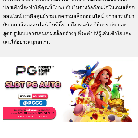
บ่อยเพื่อที่จะทำให้คุณนั้ ไปพบกับเงินรางวัลก้อนโตในเกมสล็อต
ออนไลน์ เราคือศูนย์รวมบทความสล็อตออนไลน์ ข่าวสาร เกี่ยว
กับเกมสล็อตออนไลน์ ในที่นี้รวมถึง เทคนิค วิธีการเล่น และ
สูตร รูปแบบการเล่นเกมสล็อตต่างๆ ที่จะทำให้ผู้เล่นเข้าใจและ
เล่นได้อย่างสนุกสนาน