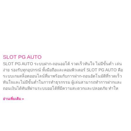
SLOT PG AUTO
SLOT PG AUTO ระบบฝาก-ถอนออโต้ รวดเร็วทันใจ ไม่มีขั้นต่ำ เล่น
ง่าย รองรับทุกอุปกรณ์ ทั้งมือถือและคอมพิวเตอร์ SLOT PG AUTO คือ
ระบบเกมสล็อตออนไลน์ที่มาพร้อมกับการฝาก-ถอนอัตโนมัติที่รวดเร็ว
ทันใจและไม่มีขั้นต่ำในการทำธุรกรรม ผู้เล่นสามารถทำการฝากและ
ถอนเงินได้ทันทีผ่านระบบออโต้ที่มีความสะดวกและปลอดภัย ทำให
อ่านเพิ่มเติม »