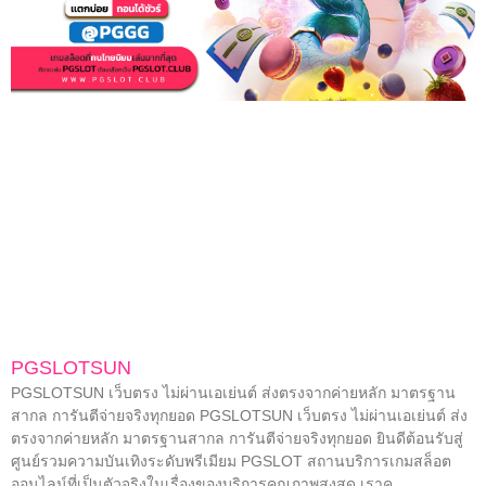
PGSLOTSUN
PGSLOTSUN เว็บตรง ไม่ผ่านเอเย่นต์ ส่งตรงจากค่ายหลัก มาตรฐาน
สากล การันตีจ่ายจริงทุกยอด PGSLOTSUN เว็บตรง ไม่ผ่านเอเย่นต์ ส่ง
ตรงจากค่ายหลัก มาตรฐานสากล การันตีจ่ายจริงทุกยอด ยินดีต้อนรับสู่
ศูนย์รวมความบันเทิงระดับพรีเมียม PGSLOT สถานบริการเกมสล็อต
ออนไลน์ที่เป็นตัวจริงในเรื่องของบริการคุณภาพสูงสุด เราค