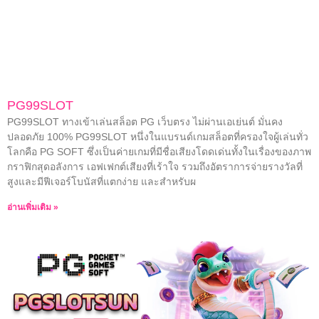
PG99SLOT
PG99SLOT ทางเข้าเล่นสล็อต PG เว็บตรง ไม่ผ่านเอเย่นต์ มั่นคง
ปลอดภัย 100% PG99SLOT หนึ่งในแบรนด์เกมสล็อตที่ครองใจผู้เล่นทั่ว
โลกคือ PG SOFT ซึ่งเป็นค่ายเกมที่มีชื่อเสียงโดดเด่นทั้งในเรื่องของภาพ
กราฟิกสุดอลังการ เอฟเฟกต์เสียงที่เร้าใจ รวมถึงอัตราการจ่ายรางวัลที่
สูงและมีฟีเจอร์โบนัสที่แตกง่าย และสำหรับผ
อ่านเพิ่มเติม »