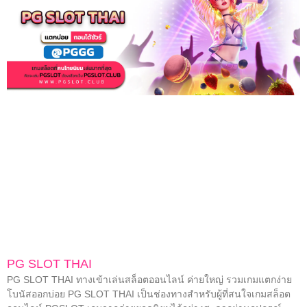
PG SLOT THAI
PG SLOT THAI ทางเข้าเล่นสล็อตออนไลน์ ค่ายใหญ่ รวมเกมแตกง่าย
โบนัสออกบ่อย PG SLOT THAI เป็นช่องทางสำหรับผู้ที่สนใจเกมสล็อต