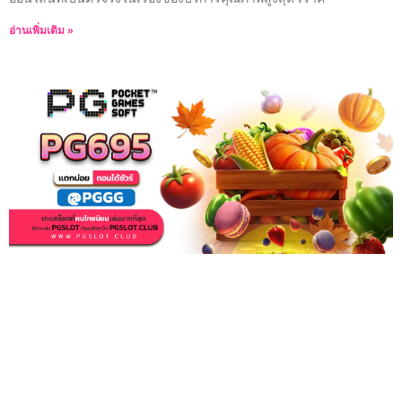
อ่านเพิ่มเติม »