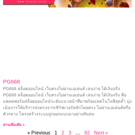
PG668
PG668 สล็อตออนไลน์ เว็บตรงไม่ผ่านเอเย่นต์ เล่นง่าย ได้เงินจริง
PG668 สล็อตออนไลน์ เว็บตรงไม่ผ่านเอเย่นต์ เล่นง่าย ได้เงินจริง คือ
แพลตฟอร์มสล็อตออนไลน์ระดับแนวหน้าที่มาพร้อมเทคโนโลยีสุดล้ำ มุ่ง
เน้นการให้บริการส่งตรงจากเซิร์ฟเวอร์หลักโดยตรง ไม่ผ่านเอเย่นต์หรือ
ตัวกลาง โครงสร้างระบบถูกออกแบบมาอย่างทันสม
อ่านเพิ่มเติม »
« Previous
1
2
3
…
82
Next »