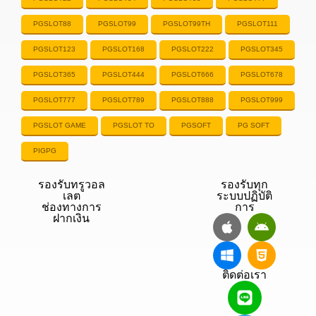
PGSLOT88
PGSLOT99
PGSLOT99TH
PGSLOT111
PGSLOT123
PGSLOT168
PGSLOT222
PGSLOT345
PGSLOT365
PGSLOT444
PGSLOT666
PGSLOT678
PGSLOT777
PGSLOT789
PGSLOT888
PGSLOT999
PGSLOT GAME
PGSLOT TO
PGSOFT
PG SOFT
PIGPG
รองรับทรูวอล
รองรับทุก
เลต
ระบบปฏิบัติ
ช่องทางการ
การ
ฝากเงิน
ติดต่อเรา