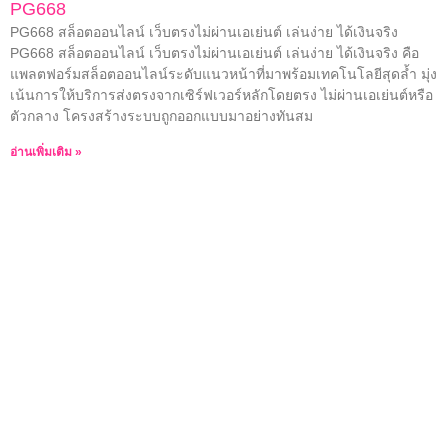
PG668
PG668 สล็อตออนไลน์ เว็บตรงไม่ผ่านเอเย่นต์ เล่นง่าย ได้เงินจริง
PG668 สล็อตออนไลน์ เว็บตรงไม่ผ่านเอเย่นต์ เล่นง่าย ได้เงินจริง คือ
แพลตฟอร์มสล็อตออนไลน์ระดับแนวหน้าที่มาพร้อมเทคโนโลยีสุดล้ำ มุ่ง
เน้นการให้บริการส่งตรงจากเซิร์ฟเวอร์หลักโดยตรง ไม่ผ่านเอเย่นต์หรือ
ตัวกลาง โครงสร้างระบบถูกออกแบบมาอย่างทันสม
อ่านเพิ่มเติม »