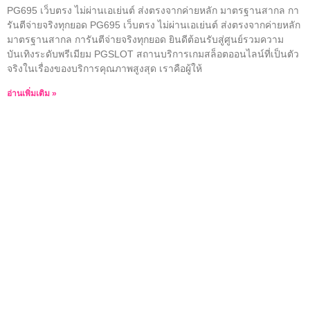
PG695 เว็บตรง ไม่ผ่านเอเย่นต์ ส่งตรงจากค่ายหลัก มาตรฐานสากล กา
รันตีจ่ายจริงทุกยอด PG695 เว็บตรง ไม่ผ่านเอเย่นต์ ส่งตรงจากค่ายหลัก
มาตรฐานสากล การันตีจ่ายจริงทุกยอด ยินดีต้อนรับสู่ศูนย์รวมความ
บันเทิงระดับพรีเมียม PGSLOT สถานบริการเกมสล็อตออนไลน์ที่เป็นตัว
จริงในเรื่องของบริการคุณภาพสูงสุด เราคือผู้ให้
อ่านเพิ่มเติม »