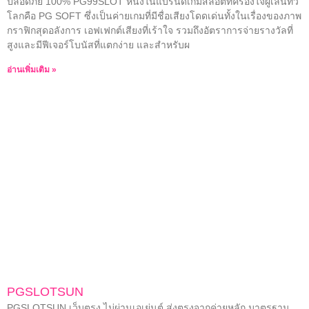
ปลอดภัย 100% PG99SLOT หนึ่งในแบรนด์เกมสล็อตที่ครองใจผู้เล่นทั่ว
โลกคือ PG SOFT ซึ่งเป็นค่ายเกมที่มีชื่อเสียงโดดเด่นทั้งในเรื่องของภาพ
กราฟิกสุดอลังการ เอฟเฟกต์เสียงที่เร้าใจ รวมถึงอัตราการจ่ายรางวัลที่
สูงและมีฟีเจอร์โบนัสที่แตกง่าย และสำหรับผ
อ่านเพิ่มเติม »
PGSLOTSUN
PGSLOTSUN เว็บตรง ไม่ผ่านเอเย่นต์ ส่งตรงจากค่ายหลัก มาตรฐาน