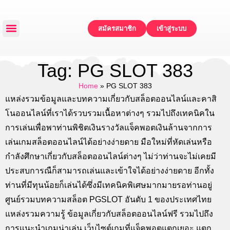
สมัครสมาชิก
เข้าสู่ระบบ
หน้าหลัก
แจกเครดิตฟรี
ทดลองเล่น
โปรโมชั่น
ติดต่อเรา
Tag: PG SLOT 383
Home
»
PG SLOT 383
แหล่งรวมข้อมูลและบทความเกี่ยวกับสล็อตออนไลน์และคาสิ
โนออนไลน์ที่เราได้รวบรวมเนื้อหาต่างๆ รวมไปถึงเทคนิคใน
การเล่นเพื่อพาท่านพิชิตเงินรางวัลแจ็คพอตเงินล้านจากการ
เล่นเกมสล็อตออนไลน์ได้อย่างง่ายดาย มือใหม่ที่หัดเล่นหรือ
กำลังศึกษาเกี่ยวกับสล็อตออนไลน์ต่างๆ ไม่ว่าท่านจะไม่เคยมี
ประสบการณืก็สามารถเล่นและเข้าใจได้อย่างง่ายดาย อีกทั้ง
ท่านที่มีทุนน้อยก็เล่นได้ซึ่งมีเทคนิคพิเศษมากมายรอท่านอยู่
ศูนย์รวมบทความสล็อต PGSLOT อันดับ 1 ของประเทศไทย
แหล่งรวมความรู้ ข้อมูลเกี่ยวกับสล็อตออนไลน์ฟรี รวมไปถึง
การแนะนำเกมน่าเล่น เว็บไซต์เกมที่แจ็คพอตแตกเยอะ แตก