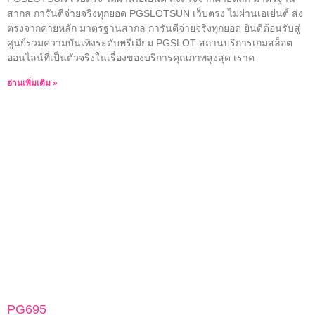
สากล การันตีจ่ายจริงทุกยอด PGSLOTSUN เว็บตรง ไม่ผ่านเอเย่นต์ ส่ง
ตรงจากค่ายหลัก มาตรฐานสากล การันตีจ่ายจริงทุกยอด ยินดีต้อนรับสู่
ศูนย์รวมความบันเทิงระดับพรีเมียม PGSLOT สถานบริการเกมสล็อต
ออนไลน์ที่เป็นตัวจริงในเรื่องของบริการคุณภาพสูงสุด เราค
อ่านเพิ่มเติม »
PG695